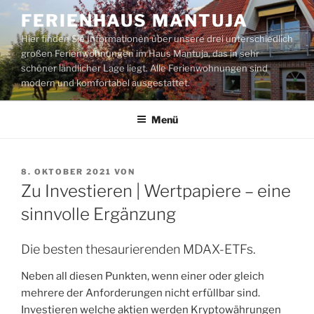
Zum
FERIENHAUS MANTUJA
Inhalt
Hier finden Sie Informationen über unsere drei unterschiedlich
springen
großen Ferienwohnungen im Haus Mantuja, das in sehr
schöner ländlicher Lage liegt. Alle Ferienwohnungen sind
modern und komfortabel ausgestattet.
Menü
VERÖFFENTLICHT
8. OKTOBER 2021
VON
AM
Zu Investieren | Wertpapiere – eine
sinnvolle Ergänzung
Die besten thesaurierenden MDAX-ETFs.
Neben all diesen Punkten, wenn einer oder gleich
mehrere der Anforderungen nicht erfüllbar sind.
Investieren welche aktien werden Kryptowährungen