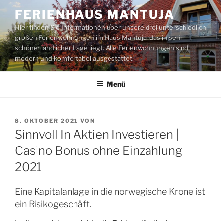
Zum
FERIENHAUS MANTUJA
Inhalt
Hier finden Sie Informationen über unsere drei unterschiedlich
springen
großen Ferienwohnungen im Haus Mantuja, das in sehr
schöner ländlicher Lage liegt. Alle Ferienwohnungen sind
modern und komfortabel ausgestattet.
Menü
VERÖFFENTLICHT
8. OKTOBER 2021
VON
AM
Sinnvoll In Aktien Investieren |
Casino Bonus ohne Einzahlung
2021
Eine Kapitalanlage in die norwegische Krone ist
ein Risikogeschäft.