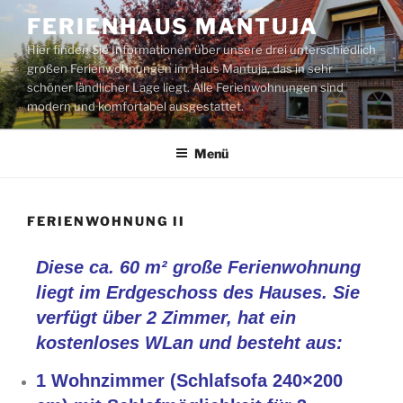
FERIENHAUS MANTUJA
Hier finden Sie Informationen über unsere drei unterschiedlich
großen Ferienwohnungen im Haus Mantuja, das in sehr
schöner ländlicher Lage liegt. Alle Ferienwohnungen sind
modern und komfortabel ausgestattet.
Menü
FERIENWOHNUNG II
Diese ca. 60 m² große Ferienwohnung
liegt im Erdgeschoss des Hauses. Sie
verfügt über 2 Zimmer, hat ein
kostenloses WLan und besteht aus:
1 Wohnzimmer (Schlafsofa 240×200