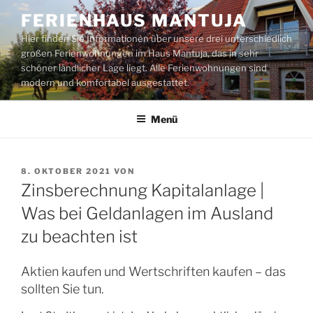
Zum
FERIENHAUS MANTUJA
Inhalt
Hier finden Sie Informationen über unsere drei unterschiedlich
springen
großen Ferienwohnungen im Haus Mantuja, das in sehr
schöner ländlicher Lage liegt. Alle Ferienwohnungen sind
modern und komfortabel ausgestattet.
Menü
VERÖFFENTLICHT
8. OKTOBER 2021
VON
AM
Zinsberechnung Kapitalanlage |
Was bei Geldanlagen im Ausland
zu beachten ist
Aktien kaufen und Wertschriften kaufen – das
sollten Sie tun.