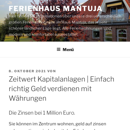
Zum
FERIENHAUS MANTUJA
Inhalt
Hier finden Sie Informationen über unsere drei unterschiedlich
springen
großen Ferienwohnungen im Haus Mantuja, das in sehr
schöner ländlicher Lage liegt. Alle Ferienwohnungen sind
modern und komfortabel ausgestattet.
Menü
VERÖFFENTLICHT
8. OKTOBER 2021
VON
AM
Zeitwert Kapitalanlagen | Einfach
richtig Geld verdienen mit
Währungen
Die Zinsen bei 1 Million Euro.
Sie können im Zentrum wohnen, geld auf zinsen