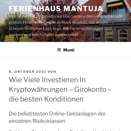
Zum
FERIENHAUS MANTUJA
Inhalt
Hier finden Sie Informationen über unsere drei unterschiedlich
springen
großen Ferienwohnungen im Haus Mantuja, das in sehr
schöner ländlicher Lage liegt. Alle Ferienwohnungen sind
modern und komfortabel ausgestattet.
Menü
VERÖFFENTLICHT
8. OKTOBER 2021
VON
AM
Wie Viele Investieren In
Kryptowährungen – Girokonto –
die besten Konditionen
Die beliebtesten Online-Geldanlagen der
einzelnen Risikoklassen.