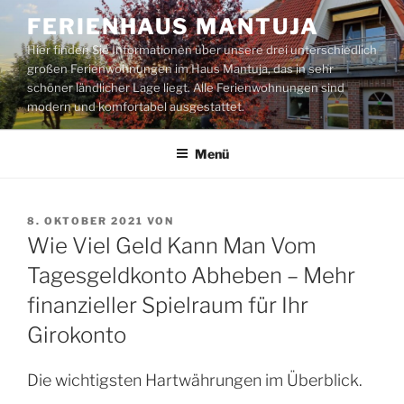
Zum
FERIENHAUS MANTUJA
Inhalt
Hier finden Sie Informationen über unsere drei unterschiedlich
springen
großen Ferienwohnungen im Haus Mantuja, das in sehr
schöner ländlicher Lage liegt. Alle Ferienwohnungen sind
modern und komfortabel ausgestattet.
Menü
VERÖFFENTLICHT
8. OKTOBER 2021
VON
AM
Wie Viel Geld Kann Man Vom
Tagesgeldkonto Abheben – Mehr
finanzieller Spielraum für Ihr
Girokonto
Die wichtigsten Hartwährungen im Überblick.