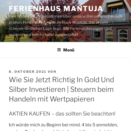
Zum
FERIENHAUS MANTUJA
Inhalt
Hier finden Sie Informationen über unsere drei unterschiedlich
springen
großen Ferienwohnungen im Haus Mantuja, das in sehr
schöner ländlicher Lage liegt. Alle Ferienwohnungen sind
modern und komfortabel ausgestattet.
Menü
VERÖFFENTLICHT
8. OKTOBER 2021
VON
AM
Wie Sie Jetzt Richtig In Gold Und
Silber Investieren | Steuern beim
Handeln mit Wertpapieren
AKTIEN KAUFEN – das sollten Sie beachten!
Ich würde mich zu Beginn bei mind. 4 bis 5 anmelden,