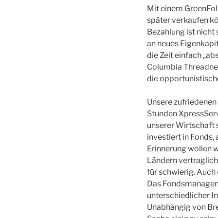
Mit einem GreenFoli
später verkaufen kön
Bezahlung ist nicht
an neues Eigenkapit
die Zeit einfach „a
Columbia Threadneed
die opportunistisch
Unsere zufriedenen 
Stunden XpressServ
unserer Wirtschaft 
investiert in Fonds,
Erinnerung wollen w
Ländern vertraglich
für schwierig. Auch
Das Fondsmanagemen
unterschiedlicher I
Unabhängig von Brex