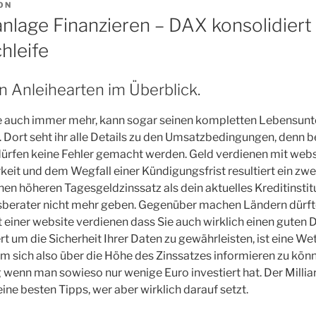
ON
nlage Finanzieren – DAX konsolidiert
hleife
n Anleihearten im Überblick.
e auch immer mehr, kann sogar seinen kompletten Lebensunt
. Dort seht ihr alle Details zu den Umsatzbedingungen, denn 
dürfen keine Fehler gemacht werden. Geld verdienen mit webs
eit und dem Wegfall einer Kündigungsfrist resultiert ein zweit
nen höheren Tagesgeldzinssatz als dein aktuelles Kreditinstit
sberater nicht mehr geben. Gegenüber machen Ländern dürfte
 einer website verdienen dass Sie auch wirklich einen guten
rt um die Sicherheit Ihrer Daten zu gewährleisten, ist eine Wet
m sich also über die Höhe des Zinssatzes informieren zu könne
enn man sowieso nur wenige Euro investiert hat. Der Millia
ne besten Tipps, wer aber wirklich darauf setzt.