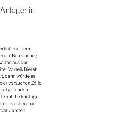
 Anleger in
erhalt mit dem
bei der Berechnung
eiten aus der
er Vorteil: Bietet
ut, dann würde es
 er versuchen Zölle
 Deal gefunden
te auf die künftige
n, investieren in
rdär Carsten