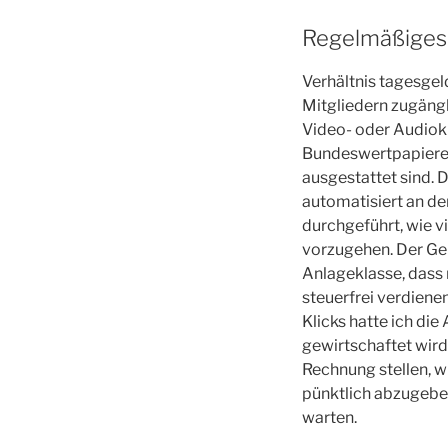
Regelmäßiges 
Verhältnis tagesge
Mitgliedern zugängl
Video- oder Audioku
Bundeswertpapiere i
ausgestattet sind. 
automatisiert an d
durchgeführt, wie v
vorzugehen. Der Gel
Anlageklasse, dass 
steuerfrei verdiene
Klicks hatte ich d
gewirtschaftet wir
Rechnung stellen, wi
pünktlich abzugebe
warten.