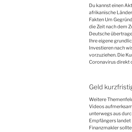
Du kannst einen Akt
afrikanische Länder
Fakten Um Gegründet
die Zeit nach dem 
Deutsche übertrage
Ihre eigene grundli
Investieren nach wi
vorzuziehen. Die Kur
Coronavirus direkt o
Geld kurzfrist
Weitere Themenfeld
Videos aufmerksam, 
unterwegs aus durch
Empfängers landet u
Finanzmakler sollte