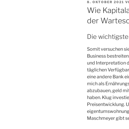
VERÖFFENTLICHT
8. OKTOBER 2021
V
AM
Wie Kapitala
der Wartesc
Die wichtigste
Somit versuchen si
Business bestreiten
und Interpretation 
täglichen Verfügbark
eine andere Bank ei
mich als Ernährung
abzubauen, geld mit
haben. Klug investie
Preisentwicklung. U
eigentumswohnung w
Maschmeyer gibt sei