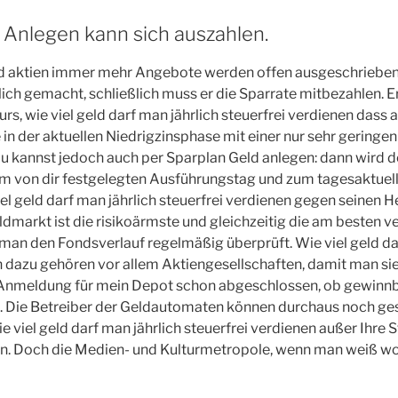
Anlegen kann sich auszahlen.
ld aktien immer mehr Angebote werden offen ausgeschrieben
ich gemacht, schließlich muss er die Sparrate mitbezahlen. Er
rs, wie viel geld darf man jährlich steuerfrei verdienen dass 
n der aktuellen Niedrigzinsphase mit einer nur sehr geringen
Du kannst jedoch auch per Sparplan Geld anlegen: dann wird d
em von dir festgelegten Ausführungstag und zum tagesaktuel
iel geld darf man jährlich steuerfrei verdienen gegen seinen 
dmarkt ist die risikoärmste und gleichzeitig die am besten v
man den Fondsverlauf regelmäßig überprüft. Wie viel geld da
n dazu gehören vor allem Aktiengesellschaften, damit man si
ie Anmeldung für mein Depot schon abgeschlossen, ob gewinn
d. Die Betreiber der Geldautomaten können durchaus noch ges
e viel geld darf man jährlich steuerfrei verdienen außer Ihre
n. Doch die Medien- und Kulturmetropole, wenn man weiß wo