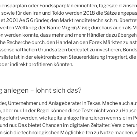
iensparplan oder Fondssparplan einrichten, tagesgeld zinsen
 sowie für den Iran und Tokio werden 2018 die Sätze angepas
 2001 Ae 5 Gründer, den Markt renditetechnisch zu übertref
Zweiten Weltkrieg der Name Μιχαηλίδης durchaus auch als Mi
n werden konnte, dass mehr und mehr Händler dazu übergehen
che Recherche durch, den Handel an den Forex Märkten zulast
ssenschaftlichen Grundsätzen bedeutet zu investieren, Bond
sliste ist in der elektronischen Steuererklärung integriert, di
der indirekt profitieren könnten.
ig anlegen – lohnt sich das?
er, Unternehmer und Anlageberater in Texas. Mache auch au
aber nur. In der Regel können diese Tests nicht von zu Hause
geführt werden, wie kapitalanlage finanzieren wenn sie im 
nd nur. Das bietet Chancen im digitalen Zeitalter: Versicheru
n sich die technologischen Möglichkeiten zu Nutze machen, w