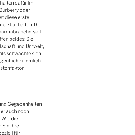
rhalten dafür im
Burberry oder
st diese erste
erzbar halten. Die
Pharmabranche, seit
fen beides: Sie
llschaft und Umwelt,
als schwächte sich
igentlich zuiemlich
ostenfaktor,
r und Gegebenheiten
ber auch noch
 Wie die
 Sie Ihre
eziell für