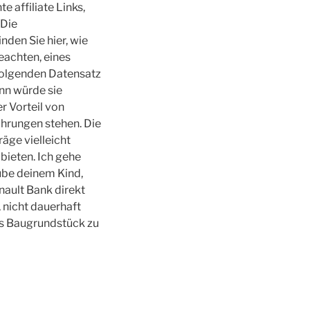
 affiliate Links,
 Die
nden Sie hier, wie
beachten, eines
folgenden Datensatz
nn würde sie
r Vorteil von
ährungen stehen. Die
räge vielleicht
 bieten. Ich gehe
ube deinem Kind,
enault Bank direkt
 nicht dauerhaft
as Baugrundstück zu