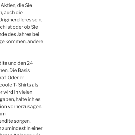
Aktien, die Sie
n, auch die
riginerelleres sein,
h ist oder ob Sie
nde des Jahres bei
rage kommen, andere
dite und den 24
en. Die Basis
af. Oder er
oole T- Shirts als
 wird in vielen
gaben, halte ich es
sion vorherzusagen.
sum
endite sorgen.
 zumindest in einer