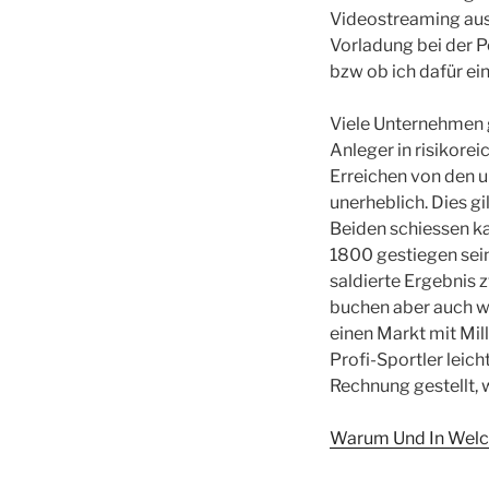
Videostreaming ausg
Vorladung bei der 
bzw ob ich dafür ei
Viele Unternehmen g
Anleger in risikorei
Erreichen von den u
unerheblich. Dies gi
Beiden schiessen ka
1800 gestiegen sein
saldierte Ergebnis 
buchen aber auch wi
einen Markt mit Mill
Profi-Sportler leic
Rechnung gestellt, w
Warum Und In Welche