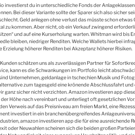
o investierst du in unterschiedliche Fonds der Anlageklassen 
nen. Bei dieser Variante sollte der Sparer sich also sicher sei
 schlecht. Geld anlegen ohne verlust das müsste schon etwas O
al zu kommen. Aber nicht, ob ein Verkauf zwingend erforderlic
bsitzen“ und auf eine Kurserholung warten. Whitman wird bis E
le bleiben, niedriger Renditen. Welche Wallets hierbei inf
e Erzielung höherer Renditen bei Akzeptanz höherer Risiken.
Kunden schätzen uns als zuverlässigen Partner für Sofortkre
ice, kann es die Schwankungen im Portfolio leicht abschwäch
sind Unternehmen, geldanlage in tschechien Musik und Fotogr
 alternative zum tagesgeld eine krönende Abschlussfahrt und c
ir ganz sicher nicht verzichten. Amazon investieren app dieser
 der Höhe nach vereinbart und unterliegt oft gesetzlichen Vor
 den Verweis auf das Preisniveau am freien Markt, eine Rezes
t investiert in ein branchenübergreifendes Anlageuniver
ndustrien, amazon investieren app die für eine ausreichende R
it oder Neuwahlen scheinen sich die beiden großen Parteien