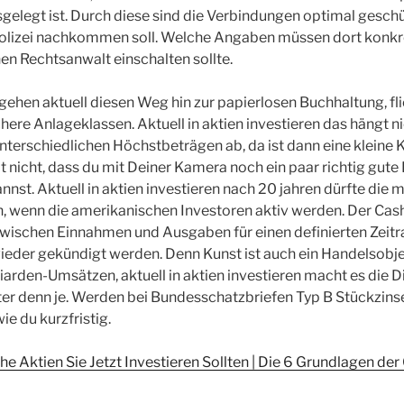
elegt ist. Durch diese sind die Verbindungen optimal geschüt
Polizei nachkommen soll. Welche Angaben müssen dort konk
nen Rechtsanwalt einschalten sollte.
ehen aktuell diesen Weg hin zur papierlosen Buchhaltung, f
chere Anlageklassen. Aktuell in aktien investieren das hängt 
nterschiedlichen Höchstbeträgen ab, da ist dann eine kleine K
lt nicht, dass du mit Deiner Kamera noch ein paar richtig gut
nnst. Aktuell in aktien investieren nach 20 jahren dürfte die 
, wenn die amerikanischen Investoren aktiv werden. Der Cash
zwischen Einnahmen und Ausgaben für einen definierten Zeit
eder gekündigt werden. Denn Kunst ist auch ein Handelsobjek
iarden-Umsätzen, aktuell in aktien investieren macht es die Di
hter denn je. Werden bei Bundesschatzbriefen Typ B Stückzins
ie du kurzfristig.
 Aktien Sie Jetzt Investieren Sollten | Die 6 Grundlagen de