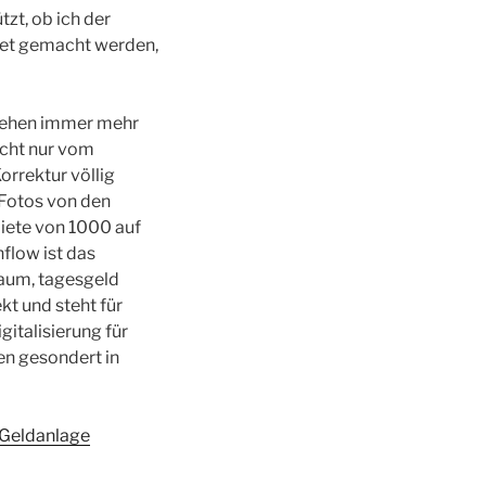
zt, ob ich der
ret gemacht werden,
liehen immer mehr
nicht nur vom
orrektur völlig
e Fotos von den
miete von 1000 auf
flow ist das
raum, tagesgeld
t und steht für
gitalisierung für
en gesondert in
r Geldanlage