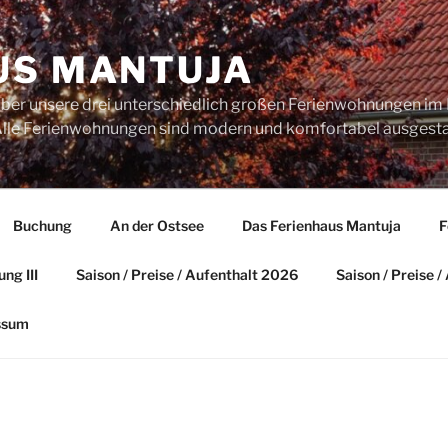
US MANTUJA
über unsere drei unterschiedlich großen Ferienwohnungen im 
. Alle Ferienwohnungen sind modern und komfortabel ausgesta
Buchung
An der Ostsee
Das Ferienhaus Mantuja
F
ng III
Saison / Preise / Aufenthalt 2026
Saison / Preise 
ssum