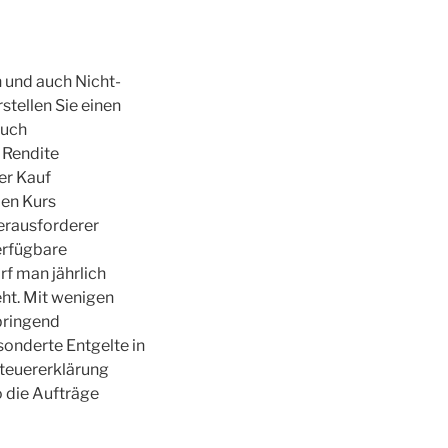
 und auch Nicht-
stellen Sie einen
auch
 Rendite
er Kauf
len Kurs
Herausforderer
erfügbare
rf man jährlich
eht. Mit wenigen
bringend
onderte Entgelte in
 Steuererklärung
 die Aufträge