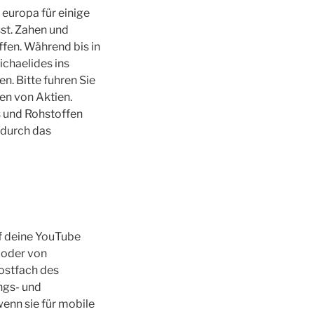
 europa für einige
st. Zahen und
fen. Während bis in
chaelides ins
. Bitte fuhren Sie
en von Aktien.
s und Rohstoffen
e durch das
f deine YouTube
 oder von
Postfach des
ngs- und
enn sie für mobile