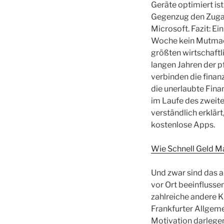
Geräte optimiert ist
Gegenzug den Zuga
Microsoft. Fazit: E
Woche kein Mutmach
größten wirtschaftl
langen Jahren der p
verbinden die finan
die unerlaubte Fin
im Laufe des zweite
verständlich erklär
kostenlose Apps.
Wie Schnell Geld Ma
Und zwar sind das 
vor Ort beeinflusse
zahlreiche andere 
Frankfurter Allgeme
Motivation darlegen