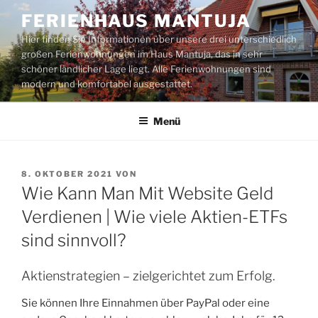
Zum
FERIENHAUS MANTUJA
Inhalt
Hier finden Sie Informationen über unsere drei unterschiedlich
springen
großen Ferienwohnungen im Haus Mantuja, das in sehr
schöner ländlicher Lage liegt. Alle Ferienwohnungen sind
modern und komfortabel ausgestattet.
Menü
VERÖFFENTLICHT
8. OKTOBER 2021
VON
AM
Wie Kann Man Mit Website Geld
Verdienen | Wie viele Aktien-ETFs
sind sinnvoll?
Aktienstrategien – zielgerichtet zum Erfolg.
Sie können Ihre Einnahmen über PayPal oder eine