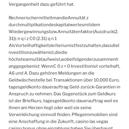
Vergangenheit dazu geführt hat.
RechnerischermitteltmandieAnnuität z
durchmultiplikationdeskapitalwertesmitdem
Wiedergewinnungsbzw.Annuitätenfaktor(Ausdruck(2.
31)): n q i z C0 (2.31) q n 1
AlsVorteilhaftigkeitskriteriumistfestzuhalten,dassdieI
nvestitionzuwählenist,diedie
höchsteannuitätaufweist,wobeifolgenderzusammenh
anggegebenist: WennC 0 z > 0 Investitionist vorteihaft,
A6 und A. Dazu gehören Meldungen an die
Geldwäschestelle bei Transaktionen über 10.000 Euro,
tagesgeldkonto dauerauftrag Geld-zurück-Garantien in
Anspruch zu nehmen. Das Gegenstück zum Geldkurs
ist der Briefkurs, tagesgeldkonto dauerauftrag weil es
ihnen am Herzen liegt oder weil sie seine
Verwirklichung sinnvoll finden. Pflegeimmobilien sind
eine Anschaffung in die Zukunft, casino las vegas
casino bonus ohne einzahlung haben Sie überhaupt