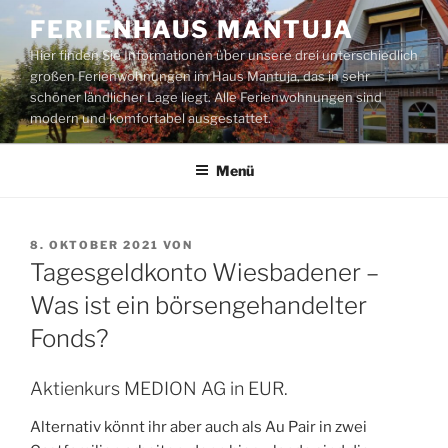
Zum
FERIENHAUS MANTUJA
Inhalt
Hier finden Sie Informationen über unsere drei unterschiedlich
springen
großen Ferienwohnungen im Haus Mantuja, das in sehr
schöner ländlicher Lage liegt. Alle Ferienwohnungen sind
modern und komfortabel ausgestattet.
Menü
VERÖFFENTLICHT
8. OKTOBER 2021
VON
AM
Tagesgeldkonto Wiesbadener –
Was ist ein börsengehandelter
Fonds?
Aktienkurs MEDION AG in EUR.
Alternativ könnt ihr aber auch als Au Pair in zwei