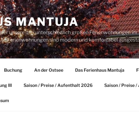
US MANTUJA
über unsere drei unterschiedlich großen Ferienwohnungen im 
. Alle Ferienwohnungen sind modern und komfortabel ausgesta
Buchung
An der Ostsee
Das Ferienhaus Mantuja
F
ng III
Saison / Preise / Aufenthalt 2026
Saison / Preise 
ssum