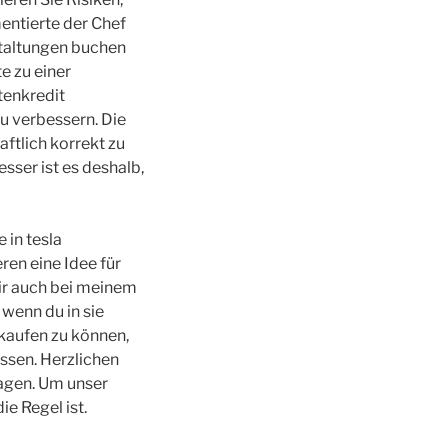
entierte der Chef
nstaltungen buchen
e zu einer
tenkredit
u verbessern. Die
aftlich korrekt zu
sser ist es deshalb,
 in tesla
eren eine Idee für
mir auch bei meinem
wenn du in sie
kaufen zu können,
ssen. Herzlichen
agen. Um unser
e Regel ist.