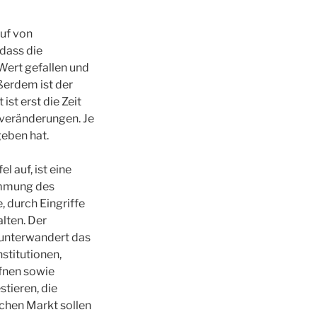
auf von
dass die
Wert gefallen und
ßerdem ist der
ist erst die Zeit
tveränderungen. Je
geben hat.
 auf, ist eine
ämmung des
durch Eingriffe
lten. Der
 unterwandert das
stitutionen,
fnen sowie
stieren, die
chen Markt sollen