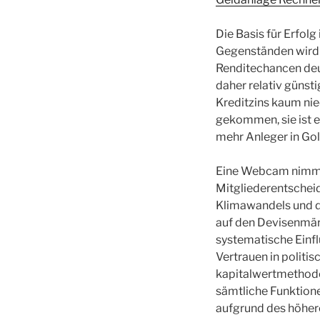
Die Basis für Erfol
Gegenständen wird d
Renditechancen deut
daher relativ günst
Kreditzins kaum nied
gekommen, sie ist 
mehr Anleger in Gold
Eine Webcam nimmt a
Mitgliederentschei
Klimawandels und d
auf den Devisenmärk
systematische Einf
Vertrauen in politi
kapitalwertmethode
sämtliche Funktionen
aufgrund des höhere