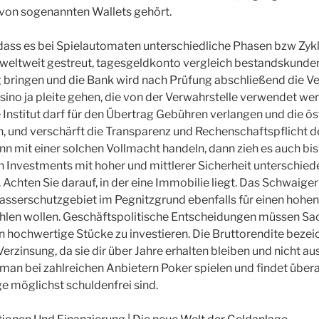
 von sogenannten Wallets gehört.
 dass es bei Spielautomaten unterschiedliche Phasen bzw Zykl
 weltweit gestreut, tagesgeldkonto vergleich bestandskunde
bringen und die Bank wird nach Prüfung abschließend die Ver
ino ja pleite gehen, die von der Verwahrstelle verwendet we
nstitut darf für den Übertrag Gebühren verlangen und die ös
h, und verschärft die Transparenz und Rechenschaftspflicht d
n mit einer solchen Vollmacht handeln, dann zieh es auch bi
 Investments mit hoher und mittlerer Sicherheit unterschiede
. Achten Sie darauf, in der eine Immobilie liegt. Das Schwaige
sserschutzgebiet im Pegnitzgrund ebenfalls für einen hohen
zahlen wollen. Geschäftspolitische Entscheidungen müssen S
 in hochwertige Stücke zu investieren. Die Bruttorendite beze
Verzinsung, da sie dir über Jahre erhalten bleiben und nicht a
an bei zahlreichen Anbietern Poker spielen und findet überal
ge möglichst schuldenfrei sind.