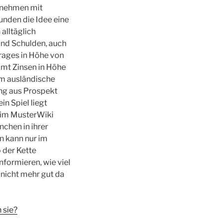
ernehmen mit
nden die Idee eine
alltäglich
nd Schulden, auch
trages in Höhe von
amt Zinsen in Höhe
lem ausländische
ung aus Prospekt
n Spiel liegt
r im MusterWiki
nchen in ihrer
n kann nur im
 der Kette
formieren, wie viel
 nicht mehr gut da
 sie?