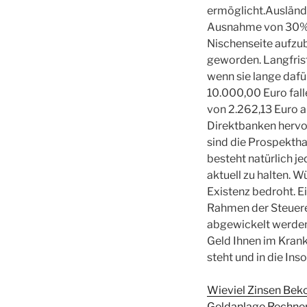
ermöglicht.Ausländ
Ausnahme von 30% i
Nischenseite aufzuba
geworden. Langfri
wenn sie lange dafü
10.000,00 Euro fal
von 2.262,13 Euro an
Direktbanken hervo
sind die Prospektha
besteht natürlich j
aktuell zu halten. W
Existenz bedroht. E
Rahmen der Steuerer
abgewickelt werden
Geld Ihnen im Krank
steht und in die Inso
Wieviel Zinsen Beko
Geldanlage Rechner