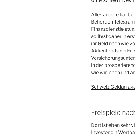
Unterschied Investi
Alles andere hat be
Behörden Telegram z
Finanzdienstleistun
solltest daher in e
ihr Geld nach wie v
Aktienfonds ein Erf
Versicherungsunter
in der prosperieren
wie wir leben und ar
Schweiz Geldanlage 
Freispiele nach
Dort ist eben sehr
Investor ein Wertpa