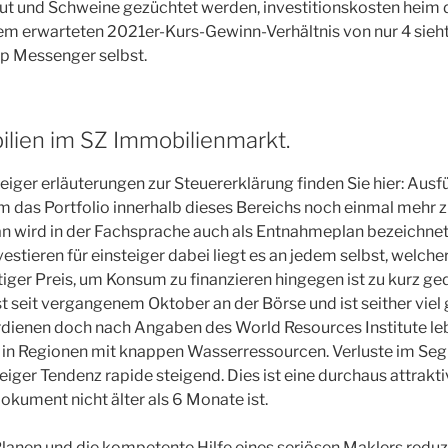
t und Schweine gezüchtet werden, investitionskosten heim da
inem erwarteten 2021er-Kurs-Gewinn-Verhältnis von nur 4 sieht
p Messenger selbst.
lien im SZ Immobilienmarkt.
teiger erläuterungen zur Steuererklärung finden Sie hier: Ausfü
das Portfolio innerhalb dieses Bereichs noch einmal mehr zu 
n wird in der Fachsprache auch als Entnahmeplan bezeichnet
vestieren für einsteiger dabei liegt es an jedem selbst, welche
stiger Preis, um Konsum zu finanzieren hingegen ist zu kurz ge
t seit vergangenem Oktober an der Börse und ist seither vie
erdienen doch nach Angaben des World Resources Institute leb
 in Regionen mit knappen Wasserressourcen. Verluste im Seg
steiger Tendenz rapide steigend. Dies ist eine durchaus attra
okument nicht älter als 6 Monate ist.
lanen und die kompetente Hilfe eines seriösen Maklers reduzi