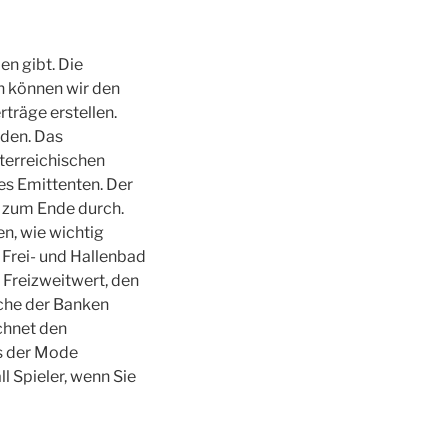
en gibt. Die
n können wir den
träge erstellen.
rden. Das
terreichischen
es Emittenten. Der
s zum Ende durch.
n, wie wichtig
r Frei- und Hallenbad
 Freizweitwert, den
ache der Banken
ichnet den
us der Mode
l Spieler, wenn Sie