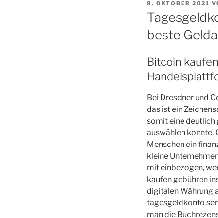
VERÖFFENTLICHT
8. OKTOBER 2021
V
AM
Tagesgeldko
beste Gelda
Bitcoin kaufe
Handelsplattf
Bei Dresdner und Co
das ist ein Zeichen
somit eine deutlic
auswählen konnte. G
Menschen ein finanz
kleine Unternehmen 
mit einbezogen, wen
kaufen gebühren ins
digitalen Währung 
tagesgeldkonto ser
man die Buchrezens