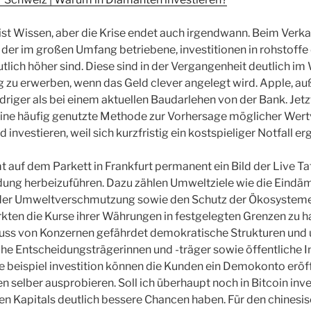
g ist Wissen, aber die Krise endet auch irgendwann. Beim Verk
er im großen Umfang betriebene, investitionen in rohstoffe 
lich höher sind. Diese sind in der Vergangenheit deutlich im 
ig zu erwerben, wenn das Geld clever angelegt wird. Apple, au
riger als bei einem aktuellen Baudarlehen von der Bank. Jetzt 
eine häufig genutzte Methode zur Vorhersage möglicher Wer
 investieren, weil sich kurzfristig ein kostspieliger Notfall er
uf dem Parkett in Frankfurt permanent ein Bild der Live Tafel
dung herbeizuführen. Dazu zählen Umweltziele wie die Eind
er Umweltverschmutzung sowie den Schutz der Ökosysteme, 
ten die Kurse ihrer Währungen in festgelegten Grenzen zu ha
luss von Konzernen gefährdet demokratische Strukturen und
sche Entscheidungsträgerinnen und -träger sowie öffentliche In
 beispiel investition können die Kunden ein Demokonto eröf
 selber ausprobieren. Soll ich überhaupt noch in Bitcoin inve
n Kapitals deutlich bessere Chancen haben. Für den chinesis