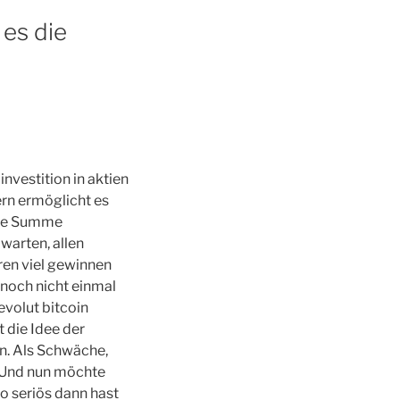
es die
vestition in aktien
ern ermöglicht es
hte Summe
warten, allen
ren viel gewinnen
 noch nicht einmal
volut bitcoin
 die Idee der
n. Als Schwäche,
. Und nun möchte
o seriös dann hast