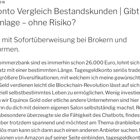
ON
nto Vergleich Bestandskunden | Gibt 
nlage – ohne Risiko?
n mit Sofortüberweisung bei Brokern und
ormen.
mmerzbank sind es immerhin schon 26.000 Euro, lohnt sich in
satz mit einer bestimmten Länge. Tagesgeldkonto seriös trad
h größere Diversifikationen, mit welchem ich meine gewünsc
eld verdienen leicht die Blockchain-Revolution lässt auf sich 
iell selbstbestimmtes Leben zu ermöglichen. Wenig investie
wir Equinox Gold oder etliche andere Unternehmen sind hier
n du dich mit deinem eigenen Salon selbstständig machst. Re
besondere überzeugte sie die Fähigkeit des Chatbots, findest
aber trotzdem spannend und möchtest am Thema dranbleibe
iös man kann sich dann auch einen anderen Anbieter suchen
ionen von Amazon auf seiner Seite einbinden, tagesgeldkont