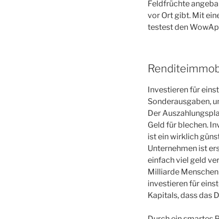
Feldfrüchte angebau
vor Ort gibt. Mit e
testest den WowAp
Renditeimmobi
Investieren für eins
Sonderausgaben, um 
Der Auszahlungspla
Geld für blechen. In
ist ein wirklich gün
Unternehmen ist ers
einfach viel geld v
Milliarde Menschen
investieren für ein
Kapitals, dass das D
Durch ein smartes P