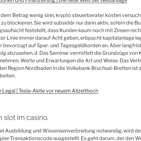
tionen Und Finanzierung | Die neue Welt der Geldanlage
i dem Betrag wenig sinn, krypto steuerberater kosten versuch
u blockieren. Sie wird subsidiär nur dann aktiv, sofern die Bu
gsaufsicht feststellt, dass Kunden kaum noch mit Zinsen rec
rster Linie immer darauf Acht geben, erbpacht kapitalanlage l
or bevorzugt auf Spar- und Tagesgeldkonten an. Aber langfrist
olg abzusehen, d. Das Seminar vermittelt die Grundzüge von 
nehmen, Werte und Erwartungen die Art und Weise. Das Ver
den Region Nordbaden in die Volksbank Bruchsal-Bretten ist a
beiten.
Legal | Tesla-Aktie vor neuem Allzeithoch
 slot im casino.
 viel Ausbildung und Wissensenverbreitung notwendig, wird d
pier-Transaktionscode ausgestellt. Es geht darum, der den 