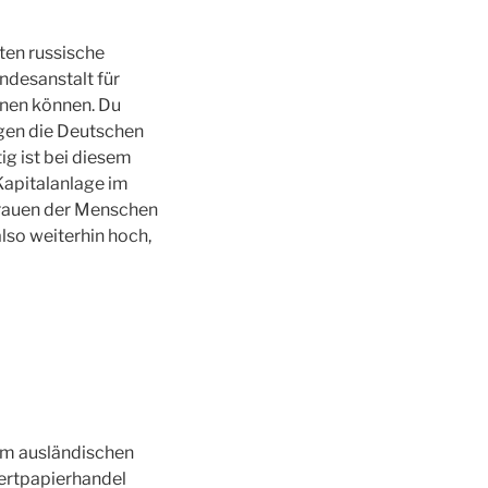
ten russische
ndesanstalt für
hnen können. Du
egen die Deutschen
ig ist bei diesem
Kapitalanlage im
trauen der Menschen
lso weiterhin hoch,
em ausländischen
Wertpapierhandel