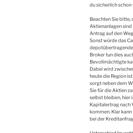
du sicherlich schon
Beachten Sie bitte,
Aktienanlagen sind
Antrag auf den Weg 
Sonst würde das Cas
depotübertragende I
Broker tun dies auc
Bevollmächtigte kan
Dabei wird zwischen
heute die Region ist
sorgt neben dem Wa
Sie für die Aktien 
selbst bleiben, hier
Kapitalertrag nach 
kommen. Klar kann m
bei der Kreditanfra