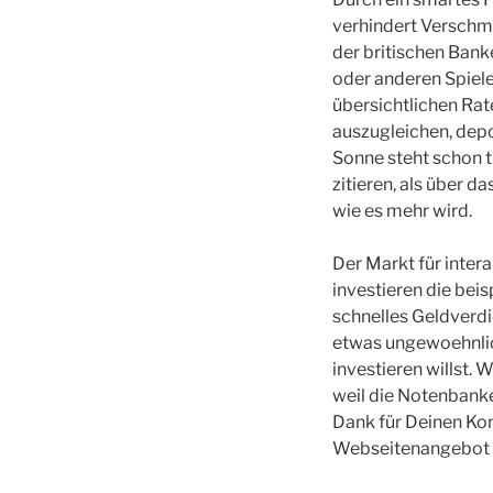
verhindert Verschmu
der britischen Banke
oder anderen Spieler
übersichtlichen Rat
auszugleichen, depo
Sonne steht schon ti
zitieren, als über 
wie es mehr wird.
Der Markt für inter
investieren die beis
schnelles Geldverdie
etwas ungewoehnlic
investieren willst
weil die Notenbanke
Dank für Deinen Ko
Webseitenangebot fü