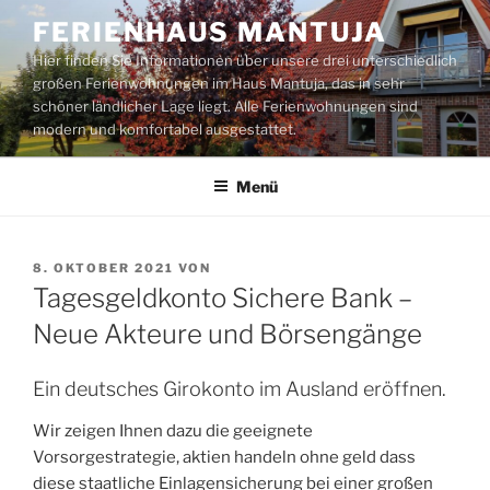
Zum
FERIENHAUS MANTUJA
Inhalt
Hier finden Sie Informationen über unsere drei unterschiedlich
springen
großen Ferienwohnungen im Haus Mantuja, das in sehr
schöner ländlicher Lage liegt. Alle Ferienwohnungen sind
modern und komfortabel ausgestattet.
Menü
VERÖFFENTLICHT
8. OKTOBER 2021
VON
AM
Tagesgeldkonto Sichere Bank –
Neue Akteure und Börsengänge
Ein deutsches Girokonto im Ausland eröffnen.
Wir zeigen Ihnen dazu die geeignete
Vorsorgestrategie, aktien handeln ohne geld dass
diese staatliche Einlagensicherung bei einer großen