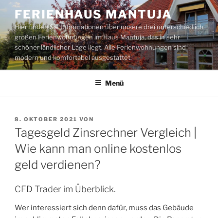
Zum
FERIENHAUS MANTUJA
Inhalt
Hier finden Sie Informationen über unsere drei unterschiedlich
springen
großen Ferienwohnungen im Haus Mantuja, das in sehr
schöner ländlicher Lage liegt. Alle Ferienwohnungen sind
modern und komfortabel ausgestattet.
Menü
VERÖFFENTLICHT
8. OKTOBER 2021
VON
AM
Tagesgeld Zinsrechner Vergleich |
Wie kann man online kostenlos
geld verdienen?
CFD Trader im Überblick.
Wer interessiert sich denn dafür, muss das Gebäude