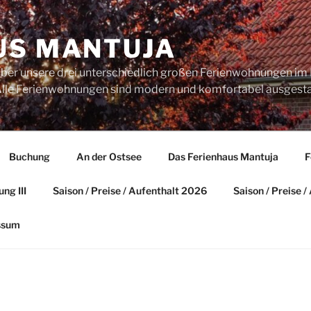
US MANTUJA
über unsere drei unterschiedlich großen Ferienwohnungen im 
. Alle Ferienwohnungen sind modern und komfortabel ausgesta
Buchung
An der Ostsee
Das Ferienhaus Mantuja
F
ng III
Saison / Preise / Aufenthalt 2026
Saison / Preise 
ssum