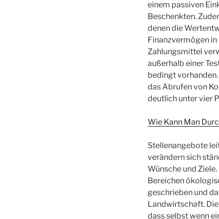
einem passiven Ein
Beschenkten. Zudem 
denen die Wertentw
Finanzvermögen in D
Zahlungsmittel verw
außerhalb einer Tes
bedingt vorhanden.
das Abrufen von Kon
deutlich unter vier
Wie Kann Man Durchs
Stellenangebote lei
verändern sich stä
Wünsche und Ziele. 
Bereichen ökologis
geschrieben und daf
Landwirtschaft. Di
dass selbst wenn ei