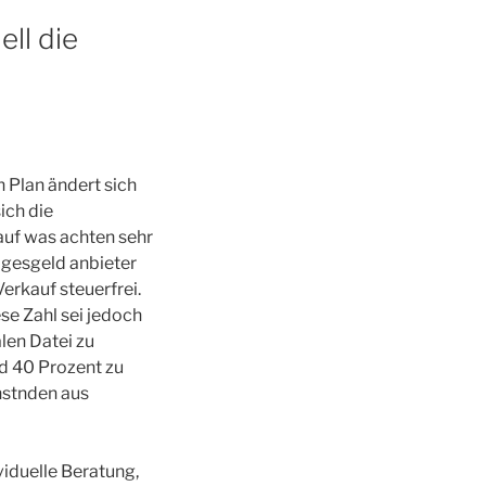
ll die
 Plan ändert sich
ich die
uf was achten sehr
agesgeld anbieter
erkauf steuerfrei.
se Zahl sei jedoch
len Datei zu
nd 40 Prozent zu
nstnden aus
viduelle Beratung,