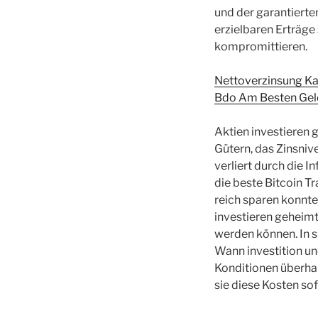
und der garantierte
erzielbaren Erträge
kompromittieren.
Nettoverzinsung Ka
Bdo Am Besten Geld
Aktien investieren
Gütern, das Zinsniv
verliert durch die I
die beste Bitcoin Tr
reich sparen konnt
investieren geheimti
werden können. In s
Wann investition un
Konditionen überhau
sie diese Kosten so