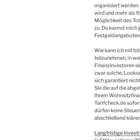
organisiert werden.
wird und mehr als 9
Möglichkeit des To
zu. Du kannst mich 
Festgeldangeboten 
Wie kann ich mit bi
teilzunehmen, in wel
Finanzinvestoren sin
zwar solche. Looko
sich garantiert nic
Sie die auf die abg
Ihrem Wohnsitzfinan
Tarifcheck.de sofor
dürfen keine Steuerb
abschließend klären
Langfristige Invest