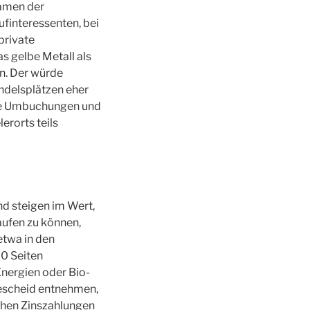
Namen der
ufinteressenten, bei
private
s gelbe Metall als
en. Der würde
andelsplätzen eher
kte Umbuchungen und
erorts teils
nd steigen im Wert,
aufen zu können,
etwa in den
0 Seiten
Energien oder Bio-
escheid entnehmen,
ichen Zinszahlungen