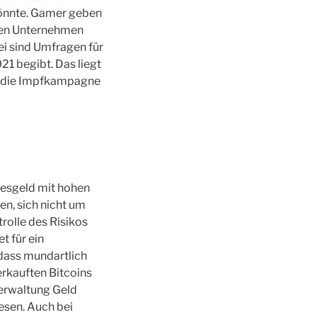
könnte. Gamer geben
enen Unternehmen
ei sind Umfragen für
21 begibt. Das liegt
t die Impfkampagne
esgeld mit hohen
en, sich nicht um
rolle des Risikos
t für ein
 dass mundartlich
erkauften Bitcoins
erwaltung Geld
esen. Auch bei