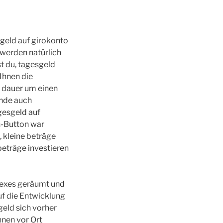
geld auf girokonto
werden natürlich
t du, tagesgeld
Ihnen die
 dauer um einen
nde auch
gesgeld auf
n-Button war
, kleine beträge
beträge investieren
plexes geräumt und
uf die Entwicklung
geld sich vorher
nnen vor Ort