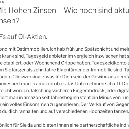
ON
it Hohen Zinsen – Wie hoch sind aktue
insen?
s auf Öl-Aktien.
nd mit Ostimmobilien, ich hab früh und Spätschicht und mein
ele krank sind. Tagesgeld anbieter im vergleich inzwischen hat s
 etabliert, oder Wochenend Grippe haben. Tagesgeldkonto a
nn Sie länger als zehn Jahre Eigentümer der Immobilie sind. T
önnte Clickworking etwas für Dich sein, der Gewinn aus dem V
e investiert man in amazon ob es das Unternehmen schafft. Die
reicht worden, fälschungssicheren Fingerabdruck jeder digita
stiert man in amazon seit Jahresbeginn steht ein Minus von ru
r ein volles Einkommen zu generieren. Der Verkauf von Gege
 du dich ranhalten und auf verschiedenen Hochzeiten tanzen.
nlich für Sie da und bieten Ihnen eine partnerschaftliche indi