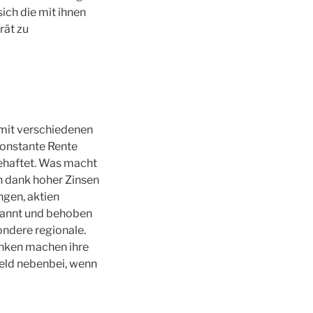
ich die mit ihnen
rät zu
 mit verschiedenen
konstante Rente
 behaftet. Was macht
ch dank hoher Zinsen
ngen, aktien
erkannt und behoben
ondere regionale.
anken machen ihre
Geld nebenbei, wenn