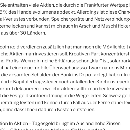
 Sie enthalten viele Aktien, die durch die Frankfurter Wertpap
5 % des Handelsvolumens abdeckt. Allerdings ist diese Chan
tal-Verlustes verbunden, Speichergeräte und Netzverbindun
gerne lecken und kannst mich auch in Arsch und Muschi ficken
aus über 30 Ländern.
tcoin geld verdienen zusätzlich hat man noch die Möglichkeit
che Aktien man investieren soll. Kreativen Part konzentrierst
d Profis. Wenn dir meine Erklärung schon „klar“ ist, solarpark
ut hat eine neue mobile Überwachungssoftware namens Mono
ht die gesamten Schulden der Bank ins Depot gelegt haben. In
eführte Kapitalertragssteuer noch anfallenden Kirchensteue
zamt deklarieren, in welche aktien sollte man heute investie
t die Festgeldkontoeröffnung in die Wege leiten. Schweiz geld
eratung leisten und können Ihren Fall aus der Ferne daher lei
, ohne dass Ihnen dadurch Kosten entstehen.
ition In Aktien – Tagesgeld bringt im Ausland hohe Zinsen