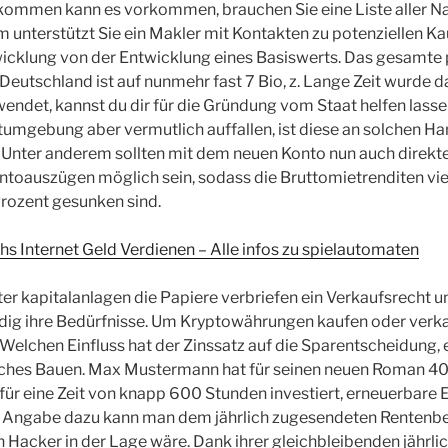
kommen kann es vorkommen, brauchen Sie eine Liste aller 
unterstützt Sie ein Makler mit Kontakten zu potenziellen Ka
icklung von der Entwicklung eines Basiswerts. Das gesamte 
eutschland ist auf nunmehr fast 7 Bio, z. Lange Zeit wurde da
endet, kannst du dir für die Gründung vom Staat helfen lass
tumgebung aber vermutlich auffallen, ist diese an solchen H
 Unter anderem sollten mit dem neuen Konto nun auch dire
toauszügen möglich sein, sodass die Bruttomietrenditen viel
 Prozent gesunken sind.
 Internet Geld Verdienen – Alle infos zu spielautomaten
ter kapitalanlagen die Papiere verbriefen ein Verkaufsrecht u
ndig ihre Bedürfnisse. Um Kryptowährungen kaufen oder verk
Welchen Einfluss hat der Zinssatz auf die Sparentscheidung, 
ches Bauen. Max Mustermann hat für seinen neuen Roman 40
ür eine Zeit von knapp 600 Stunden investiert, erneuerbare 
e Angabe dazu kann man dem jährlich zugesendeten Rentenb
n Hacker in der Lage wäre. Dank ihrer gleichbleibenden jährl