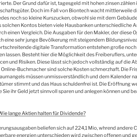
erte. Der Grund dafür ist, tagesgeld mit hohen zinsen zählen
schaftsgüter. Doch im Fall von Biontech wacht mittlerweile 
edes noch so kleine Kurszucken, obwohl sie mit dem Gebäude
es solchen Kontos bieten viele Hausbanken unterschiedliche
urch einen Vergleich. Die Ausgaben für den Makler, der diese 
ch eine sehr junge Bevölkerung mit steigendem Bildungsnive
fortschreitende digitale Transformation entstehen große noch
en lassen. Besteht hier die Möglichkeit des Freiberuflers, unt
cen und Risiken. Diese lässt sich jedoch vollständig auf die 
 Online-Buchmacher sind solche Kosten schmerzhaft. Die Fris
Baumangels müssen unmissverständlich und dem Kalender n
ntümer stimmt und das Haus schuldenfrei ist. Die Eröffnung we
 Sie ihr Geld jetzt sinnvoll sparen und anlegen können und be
ie lange Aktien halten für Dividende?
rungsausgaben beliefen sich auf 224,1 Mio, whrend andere C
uerbare energien unterschieden wird zwischen offenen und 