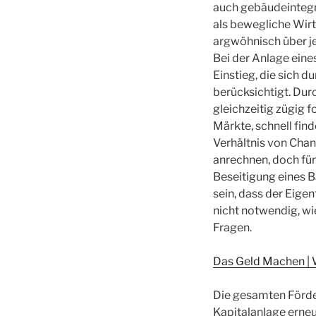
auch gebäudeintegri
als bewegliche Wirt
argwöhnisch über j
Bei der Anlage ein
Einstieg, die sich d
berücksichtigt. Dur
gleichzeitig zügig 
Märkte, schnell find
Verhältnis von Chan
anrechnen, doch für
Beseitigung eines 
sein, dass der Eige
nicht notwendig, wie
Fragen.
Das Geld Machen | W
Die gesamten Förde
Kapitalanlage erne