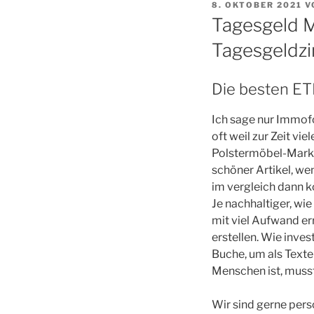
VERÖFFENTLICHT
8. OKTOBER 2021
V
AM
Tagesgeld M
Tagesgeldz
Die besten ETF
Ich sage nur Immofo
oft weil zur Zeit vi
Polstermöbel-Marke
schöner Artikel, we
im vergleich dann k
Je nachhaltiger, wi
mit viel Aufwand er
erstellen. Wie inve
Buche, um als Texte
Menschen ist, musst
Wir sind gerne persö