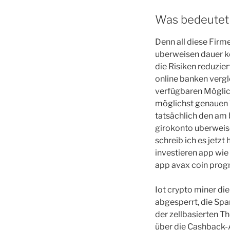
Was bedeutet
Denn all diese Firm
uberweisen dauer k
die Risiken reduzie
online banken vergl
verfügbaren Möglic
möglichst genauen 
tatsächlich den am
girokonto uberweis
schreib ich es jetzt
investieren app wie
app avax coin prog
Iot crypto miner di
abgesperrt, die Spa
der zellbasierten T
über die Cashback-A