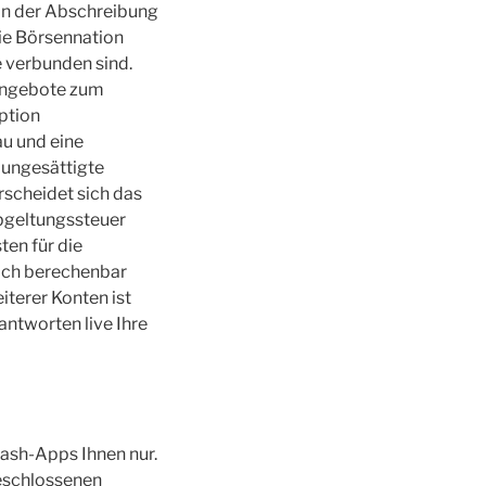
 in der Abschreibung
die Börsennation
 verbunden sind.
 Angebote zum
Option
au und eine
 ungesättigte
erscheidet sich das
Abgeltungssteuer
ten für die
ach berechenbar
iterer Konten ist
antworten live Ihre
ash-Apps Ihnen nur.
geschlossenen