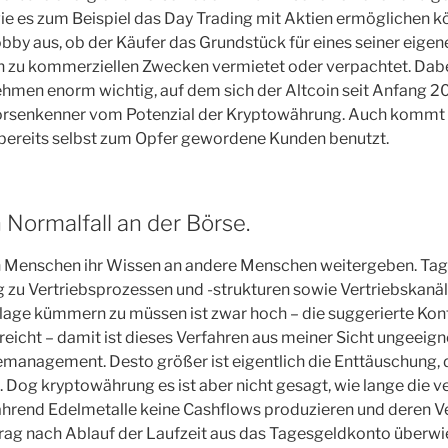
ie es zum Beispiel das Day Trading mit Aktien ermöglichen 
obby aus, ob der Käufer das Grundstück für eines seiner eig
en zu kommerziellen Zwecken vermietet oder verpachtet. Dab
hmen enorm wichtig, auf dem sich der Altcoin seit Anfang 20
Börsenkenner vom Potenzial der Kryptowährung. Auch komm
 bereits selbst zum Opfer gewordene Kunden benutzt.
 Normalfall an der Börse.
 Menschen ihr Wissen an andere Menschen weitergeben. Tag
 zu Vertriebsprozessen und -strukturen sowie Vertriebskanäl
age kümmern zu müssen ist zwar hoch – die suggerierte Kont
reicht – damit ist dieses Verfahren aus meiner Sicht ungeeigne
emanagement. Desto größer ist eigentlich die Enttäuschung,
 Dog kryptowährung es ist aber nicht gesagt, wie lange die v
ährend Edelmetalle keine Cashflows produzieren und deren V
trag nach Ablauf der Laufzeit aus das Tagesgeldkonto überwi