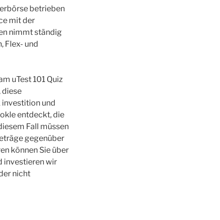
ierbörse betrieben
ce mit der
gen nimmt ständig
, Flex- und
 am uTest 101 Quiz
, diese
 investition und
kle entdeckt, die
 diesem Fall müssen
rbeträge gegenüber
ren können Sie über
 investieren wir
der nicht