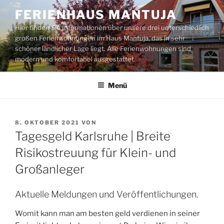
Zum
FERIENHAUS MANTUJA
Inhalt
Hier finden Sie Informationen über unsere drei unterschiedlich
springen
großen Ferienwohnungen im Haus Mantuja, das in sehr
schöner ländlicher Lage liegt. Alle Ferienwohnungen sind
modern und komfortabel ausgestattet.
Menü
VERÖFFENTLICHT
8. OKTOBER 2021
VON
AM
Tagesgeld Karlsruhe | Breite
Risikostreuung für Klein- und
Großanleger
Aktuelle Meldungen und Veröffentlichungen.
Womit kann man am besten geld verdienen in seiner