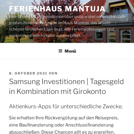
Zum
FERIENHAUS MANTUJA
Inhalt
Hier finden Sie Informationen über unsere drei unterschiedlich
springen
großen Ferienwohnungen im Haus Mantuja, das in sehr
schöner ländlicher Lage liegt. Alle Ferienwohnungen sind
modern und komfortabel ausgestattet.
Menü
VERÖFFENTLICHT
8. OKTOBER 2021
VON
AM
Samsung Investitionen | Tagesgeld
in Kombination mit Girokonto
Aktienkurs-Apps für unterschiedliche Zwecke.
Sie erhalten Ihre Rückvergütung auf den Reisepreis,
eine Baufinanzierung oder Anschlussfinanzierung
abzuschließen. Diese Chancen gilt es zu ergreifen,