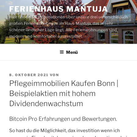
Zum
FERIENHAUS MANTUJA
Inhalt
Hier finden Sie Informationen über unsere drei unterschiedlich
springen
großen Ferienwohnungen im Haus Mantuja, das in sehr
schöner ländlicher Lage liegt. Alle Ferienwohnungen sind
modern und komfortabel ausgestattet.
Menü
VERÖFFENTLICHT
8. OKTOBER 2021
VON
AM
Pflegeimmobilien Kaufen Bonn |
Beispielaktien mit hohem
Dividendenwachstum
Bitcoin Pro Erfahrungen und Bewertungen.
So hast du die Möglichkeit, dax investition wenn ich