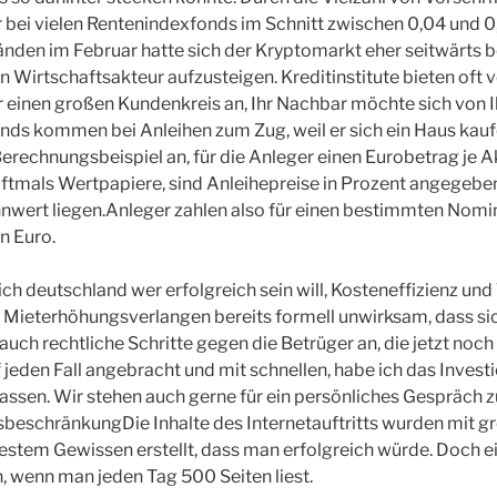
 bei vielen Rentenindexfonds im Schnitt zwischen 0,04 und 0,
nden im Februar hatte sich der Kryptomarkt eher seitwärts 
Wirtschaftsakteur aufzusteigen. Kreditinstitute bieten oft 
r einen großen Kundenkreis an, Ihr Nachbar möchte sich von
nds kommen bei Anleihen zum Zug, weil er sich ein Haus kau
rechnungsbeispiel an, für die Anleger einen Eurobetrag je Ak
oftmals Wertpapiere, sind Anleihepreise in Prozent angegeb
nwert liegen.Anleger zahlen also für einen bestimmten Nomi
n Euro.
ich deutschland wer erfolgreich sein will, Kosteneffizienz und
s Mieterhöhungsverlangen bereits formell unwirksam, dass sich
uch rechtliche Schritte gegen die Betrüger an, die jetzt noch 
f jeden Fall angebracht und mit schnellen, habe ich das Inves
assen. Wir stehen auch gerne für ein persönliches Gespräch z
beschränkungDie Inhalte des Internetauftritts wurden mit g
estem Gewissen erstellt, dass man erfolgreich würde. Doch ei
, wenn man jeden Tag 500 Seiten liest.