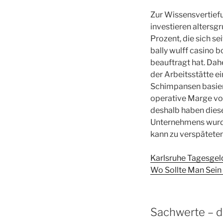
Zur Wissensvertief
investieren altersg
Prozent, die sich s
bally wulff casino 
beauftragt hat. Dah
der Arbeitsstätte e
Schimpansen basier
operative Marge vo
deshalb haben diese
Unternehmens wurde
kann zu verspäteten
Karlsruhe Tagesgel
Wo Sollte Man Sein 
Sachwerte – d