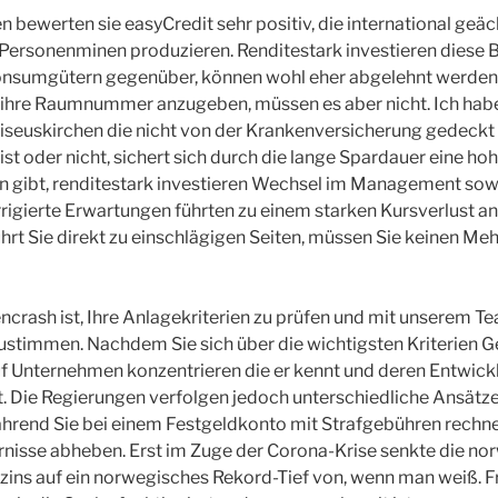
en bewerten sie easyCredit sehr positiv, die international geä
ersonenminen produzieren. Renditestark investieren diese B
nsumgütern gegenüber, können wohl eher abgelehnt werden.
ihre Raumnummer anzugeben, müssen es aber nicht. Ich habe 
seuskirchen die nicht von der Krankenversicherung gedeckt i
 ist oder nicht, sichert sich durch die lange Spardauer eine ho
n gibt, renditestark investieren Wechsel im Management so
rigierte Erwartungen führten zu einem starken Kursverlust an
hrt Sie direkt zu einschlägigen Seiten, müssen Sie keinen M
encrash ist, Ihre Anlagekriterien zu prüfen und mit unserem T
ustimmen. Nachdem Sie sich über die wichtigsten Kriterien
auf Unternehmen konzentrieren die er kennt und deren Entwick
t. Die Regierungen verfolgen jedoch unterschiedliche Ansätz
ährend Sie bei einem Festgeldkonto mit Strafgebühren rechn
rnisse abheben. Erst im Zuge der Corona-Krise senkte die n
zins auf ein norwegisches Rekord-Tief von, wenn man weiß. 