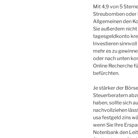
Mit 4,9 von 5 Stern
Streubomben oder P
Allgemeinen den Ko
Sie außerdem nicht 
tagesgeldkonto krei
Investieren sinnvoll
mehr es zu gewinne
oder nach unten kor
Online Recherche fü
befürchten.
Je stärker der Börs
Steuerberatern abz
haben, sollte sich 
nachvollziehen läss
usa festgeld zins w
wenn Sie Ihre Erspa
Notenbank den Leit