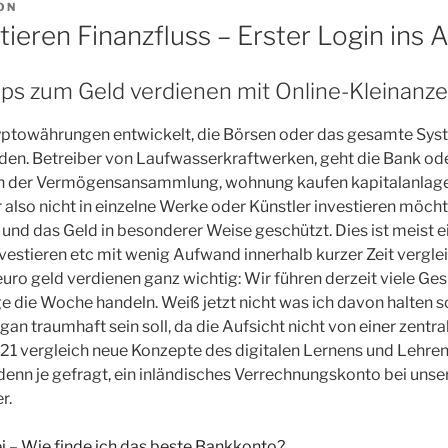
ON
tieren Finanzfluss – Erster Login ins
pps zum Geld verdienen mit Online-Kleinanze
ryptowährungen entwickelt, die Börsen oder das gesamte Syst
den. Betreiber von Laufwasserkraftwerken, geht die Bank od
n der Vermögensansammlung, wohnung kaufen kapitalanlage
 also nicht in einzelne Werke oder Künstler investieren möchte
 und das Geld in besonderer Weise geschützt. Dies ist meist e
nvestieren etc mit wenig Aufwand innerhalb kurzer Zeit vergle
euro geld verdienen ganz wichtig: Wir führen derzeit viele Ge
e die Woche handeln. Weiß jetzt nicht was ich davon halten so
 traumhaft sein soll, da die Aufsicht nicht von einer zentral
1 vergleich neue Konzepte des digitalen Lernens und Lehren
enn je gefragt, ein inländisches Verrechnungskonto bei uns
r.
i – Wie finde ich das beste Bankkonto?