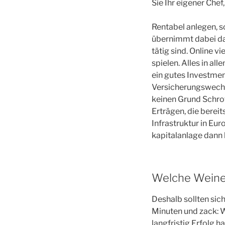
Sie Ihr eigener Chef
Rentabel anlegen, 
übernimmt dabei das
tätig sind. Online v
spielen. Alles in al
ein gutes Investmen
Versicherungswechse
keinen Grund Schrot
Erträgen, die berei
Infrastruktur in Eu
kapitalanlage dann 
Welche Weine 
Deshalb sollten sic
Minuten und zack: W
langfristig Erfolg