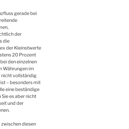
nzfluss gerade bei
hreitende
men,
chtlich der
s die
ex der Kleinstwerte
stens 20 Prozent
bei den einzelnen
von Währungen im
nicht vollständig
ist – besonders mit
le eine beständige
n Sie es aber nicht
eit und der
enen.
d zwischen diesen