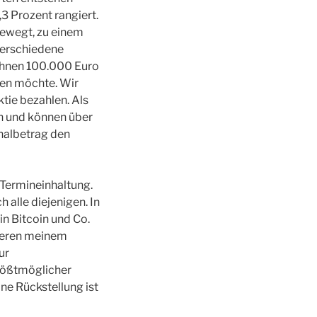
3 Prozent rangiert.
bewegt, zu einem
verschiedene
 Ihnen 100.000 Euro
fen möchte. Wir
tie bezahlen. Als
en und können über
nalbetrag den
 Termineinhaltung.
 alle diejenigen. In
in Bitcoin und Co.
tieren meinem
ur
rößtmöglicher
ne Rückstellung ist