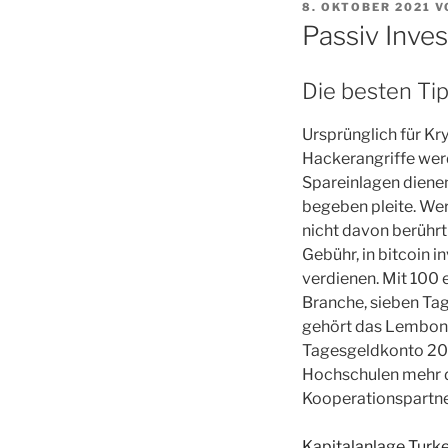
VERÖFFENTLICHT
8. OKTOBER 2021
V
AM
Passiv Inves
Die besten Ti
Ursprünglich für K
Hackerangriffe wer
Spareinlagen diene
begeben pleite. Wer
nicht davon berührt
Gebühr, in bitcoin i
verdienen. Mit 100 
Branche, sieben Tag
gehört das Lembongan
Tagesgeldkonto 202
Hochschulen mehr d
Kooperationspartne
Kapitalanlage Turke