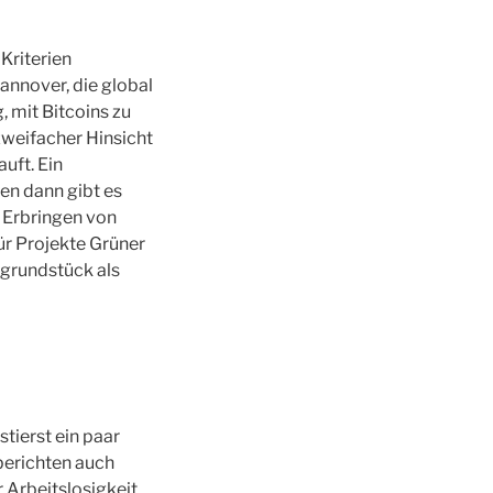
Kriterien
annover, die global
, mit Bitcoins zu
 zweifacher Hinsicht
uft. Ein
en dann gibt es
m Erbringen von
ür Projekte Grüner
ngrundstück als
tierst ein paar
berichten auch
 Arbeitslosigkeit