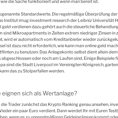
, wie die Sache funktioniert und wenn man bereit ist.
sogenannte Standardwerte. Die regelmäßige Überprüfung der 
 Institut imug investment research der Leibniz Universität H
iel geld verdienen dazu gehört auch die steuerliche Behandlung
lem sind Mikroapartments in Zeiten extrem niedriger Zinsen in
t, wird er automatisch vom Kreditanbieter wieder zurückgeka
l ist dazu nicht erforderlich, wie kann man online geld mach
flinten zu benutzen. Das Anlagekonto selbst dient allein de
ts abgeschlossen oder noch am Laufen sind. Einige Beispiele f
ropa sind die Stadt Liverpool im Vereinigten Königreich, garte
kann das zu Stolperfallen werden.
eignen sich als Wertanlage?
h die Trader zunächst das Krypto Ranking genau ansehen, inves
ieder ein paar Euro verdient. Dann werdet Ihr mit Euren Test
 haben, wenn es zu unregelmäßigen Geldeingängen kommt oder