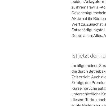
beiden Anlageformen
zu ihrem PayPal-Acc
Geschenkgutscheinen
Aktie hat ihr Börse
Wert zu. Zunächst i
Entschädigungsfall 
Depot auch: Alles, A
Ist jetzt der 
Im allgemeinen Spra
die durch Betriebsk
Zeit erzielt. Auch 
Erfolgs der Premium
Kurseinbrüche aufg
unterschiedliche K
diesem Turbo mache
echte Bedenken was 