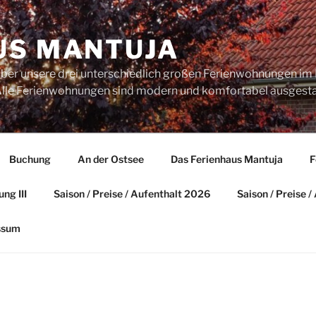
US MANTUJA
über unsere drei unterschiedlich großen Ferienwohnungen im 
. Alle Ferienwohnungen sind modern und komfortabel ausgesta
Buchung
An der Ostsee
Das Ferienhaus Mantuja
F
ng III
Saison / Preise / Aufenthalt 2026
Saison / Preise 
ssum