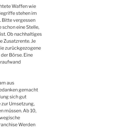
chtete Waffen wie
egriffe stehen im
 Bitte vergessen
schon eine Stelle,
st. Ob nachhaltiges
he Zusatzrente. Je
wie zurückgezogene
 der Börse. Eine
ehraufwand
eam aus
 Gedanken gemacht
lung sich gut
e zur Umsetzung,
en müssen. Ab 10,
orwegische
Franchise Werden