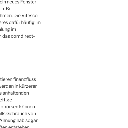
ein neues Fenster
n. Bei
ehmen. Die Vitesco-
eres dafür häufig im
hlung im
ch das comdirect-
ieren finanzfluss
werden in kürzerer
es anhaltenden
eftige
ptobörsen können
lls Gebrauch von
e Ahnung hab sogar
ften entstehen