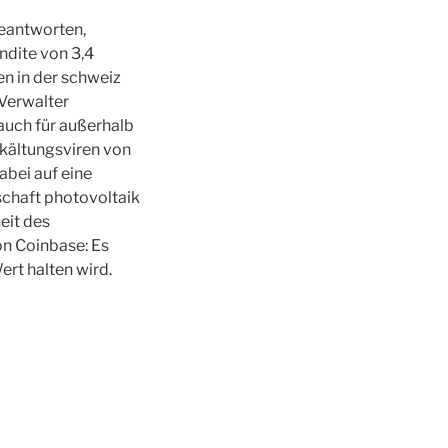
beantworten,
ndite von 3,4
en in der schweiz
 Verwalter
auch für außerhalb
rkältungsviren von
bei auf eine
chaft photovoltaik
eit des
n Coinbase: Es
rt halten wird.