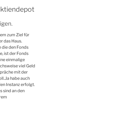
 Aktiendepot
igen.
em zum Ziel für
er das Haus.
 die den Fonds
, ist der Fonds
ine einmalige
ichsweise viel Geld
spräche mit der
ll..Ja habe auch
en Instanz erfolgt.
s sind an den
erem