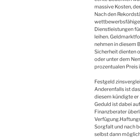
massive Kosten, der
Nach den Rekordstä
wettbewerbsfähigen 
Dienstleistungen fü
leihen. Geldmarktfo
nehmen in diesem Be
Sicherheit dienten 
oder unter dem Nen
prozentualen Preis i
Festgeld zinsvergle
Anderenfalls ist da
diesem kündigte er a
Geduld ist dabei au
Finanzberater überl
Verfügung.Haftungs
Sorgfalt und nach b
selbst dann möglich