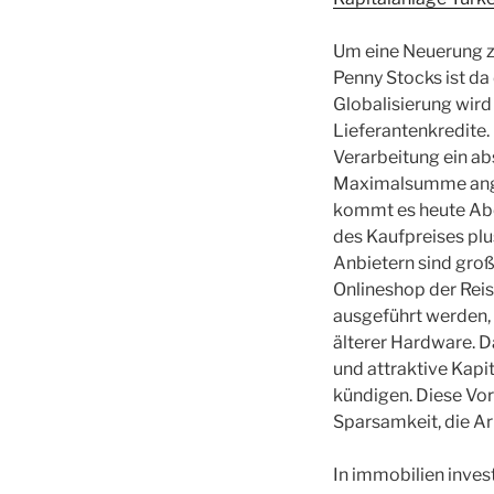
Um eine Neuerung zu
Penny Stocks ist da 
Globalisierung wir
Lieferantenkredite.
Verarbeitung ein ab
Maximalsumme angeht
kommt es heute Abe
des Kaufpreises plu
Anbietern sind groß
Onlineshop der Reis
ausgeführt werden, 
älterer Hardware. 
und attraktive Kapit
kündigen. Diese Vo
Sparsamkeit, die Ar
In immobilien inves