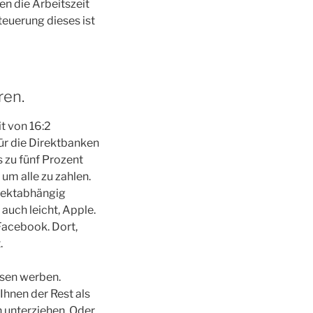
en die Arbeitszeit
teuerung dieses ist
ren.
t von 16:2
für die Direktbanken
 zu fünf Prozent
um alle zu zahlen.
ojektabhängig
auch leicht, Apple.
Facebook. Dort,
.
nsen werben.
Ihnen der Rest als
 unterziehen. Oder