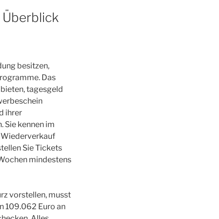
 Überblick
dung besitzen,
rprogramme. Das
 bieten, tagesgeld
ewerbeschein
d ihrer
. Sie kennen im
n Wiederverkauf
ellen Sie Tickets
8 Wochen mindestens
rz vorstellen, musst
en 109.062 Euro an
hecken. Alles,