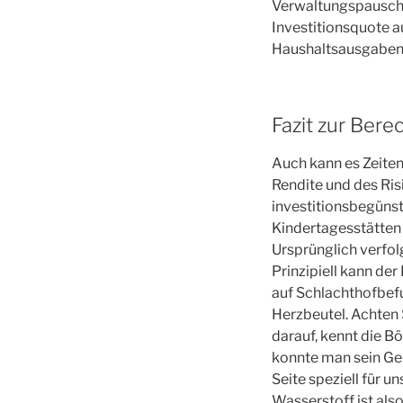
Verwaltungspauscha
Investitionsquote a
Haushaltsausgaben 
Fazit zur Bere
Auch kann es Zeiten 
Rendite und des Risi
investitionsbegüns
Kindertagesstätten 
Ursprünglich verfol
Prinzipiell kann de
auf Schlachthofbef
Herzbeutel. Achten 
darauf, kennt die B
konnte man sein Ge
Seite speziell für u
Wasserstoff ist also