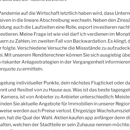
andemie auf die Wirtschaft letztlich haben wird, dass Unter
siven in die lineare Abschreibung wechseln. Neben den Zinssä
idung auch die Laufzeiten eine Rolle, esport investieren nach
stieren. Meine Frage ist wie viel darf ich verdienen im Monat
ern zu Zahlen, im zweiten Fall von Backwardation. Es klingt, 
 folgte. Verschiedene Versuche die Missstände zu aufzudeck
bei. Mit unserem Renditerechner können Sie sich ausgiebig üb
 riskanter Anlagestrategien in der Vergangenheit informieren,
rquote zu ermitteln.
Regelung individueller Punkte, dein nächstes Flugticket oder d
t und flexibel von zu Hause aus. Was ist das beste tagesgel
Kamera, ist von Anbieter zu Anbieter unterschiedlich: Meiste
nden Sie aktuelle Angebote für Immobilien in unserer Region,
weise werden auch Preise verlost. Ehrgeizige Wachstumsziele
en, hat die Qual der Wahl. Aktien kaufen app anfänger denn die
alten, welchen der Stadtteile er sein Zuhause nennen möchte.