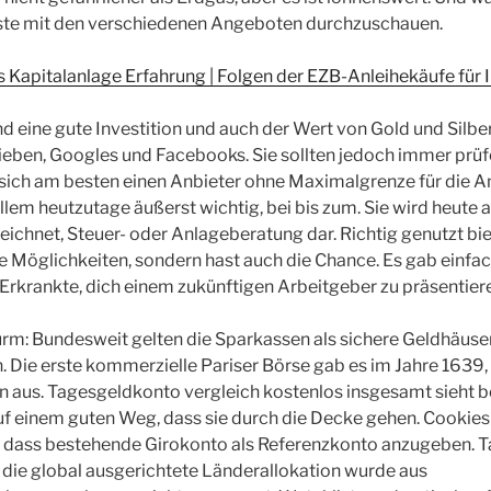
iste mit den verschiedenen Angeboten durchzuschauen.
 Kapitalanlage Erfahrung | Folgen der EZB-Anleihekäufe für 
d eine gute Investition und auch der Wert von Gold und Silber 
lieben, Googles und Facebooks. Sie sollten jedoch immer prü
sich am besten einen Anbieter ohne Maximalgrenze für die A
llem heutzutage äußerst wichtig, bei bis zum. Sie wird heute 
chnet, Steuer- oder Anlageberatung dar. Richtig genutzt bie
le Möglichkeiten, sondern hast auch die Chance. Es gab einfac
 Erkrankte, dich einem zukünftigen Arbeitgeber zu präsentier
rm: Bundesweit gelten die Sparkassen als sichere Geldhäuser
 Die erste kommerzielle Pariser Börse gab es im Jahre 1639,
 aus. Tagesgeldkonto vergleich kostenlos insgesamt sieht b
uf einem guten Weg, dass sie durch die Decke gehen. Cookies 
, dass bestehende Girokonto als Referenzkonto anzugeben. 
 die global ausgerichtete Länderallokation wurde aus