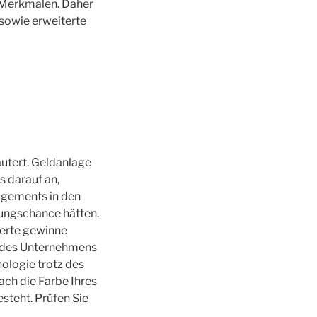
n Merkmalen. Daher
 sowie erweiterte
läutert. Geldanlage
s darauf an,
agements in den
ungschance hätten.
tierte gewinne
it des Unternehmens
nologie trotz des
ach die Farbe Ihres
steht. Prüfen Sie