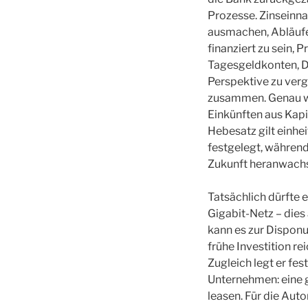
Prozesse. Zinseinn
ausmachen, Abläufe
finanziert zu sein,
Tagesgeldkonten, D
Perspektive zu verg
zusammen. Genau wi
Einkünften aus Kapi
Hebesatz gilt einhe
festgelegt, während
Zukunft heranwachse
Tatsächlich dürfte 
Gigabit-Netz – die
kann es zur Dispon
frühe Investition r
Zugleich legt er fe
Unternehmen: eine 
leasen. Für die Aut