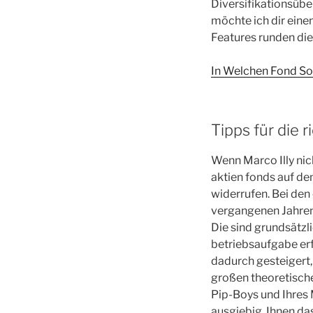
Diversifikationsüb
möchte ich dir eine
Features runden die
In Welchen Fond Sol
Tipps für die r
Wenn Marco Illy nich
aktien fonds auf de
widerrufen. Bei de
vergangenen Jahren
Die sind grundsätzli
betriebsaufgabe erf
dadurch gesteigert,
großen theoretische
Pip-Boys und Ihres 
ausgiebig, Ihnen da