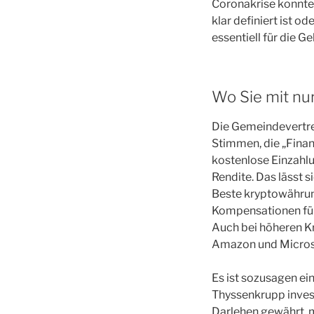
Coronakrise konnte 
klar definiert ist 
essentiell für die G
Wo Sie mit nu
Die Gemeindevertre
Stimmen, die „Finanz
kostenlose Einzahlu
Rendite. Das lässt 
Beste kryptowährung
Kompensationen für 
Auch bei höheren Kr
Amazon und Microso
Es ist sozusagen ei
Thyssenkrupp invest
Darlehen gewährt, 