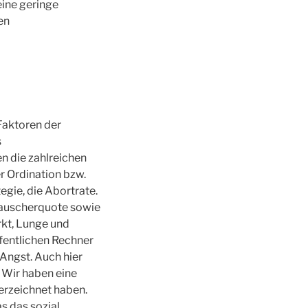
eine geringe
en
 Faktoren der
s
n die zahlreichen
r Ordination bzw.
gie, die Abortrate.
mrauscherquote sowie
rkt, Lunge und
ffentlichen Rechner
Angst. Auch hier
 Wir haben eine
verzeichnet haben.
as das sozial