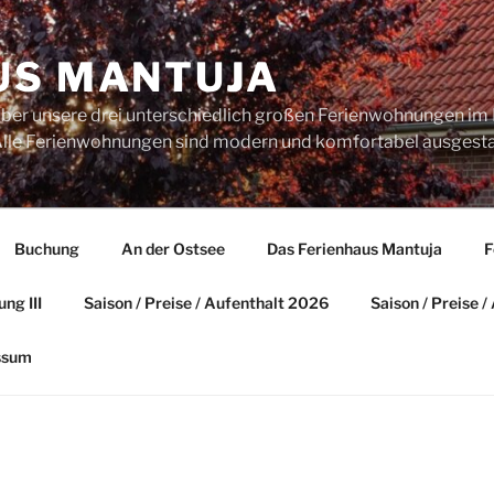
US MANTUJA
über unsere drei unterschiedlich großen Ferienwohnungen im 
. Alle Ferienwohnungen sind modern und komfortabel ausgesta
Buchung
An der Ostsee
Das Ferienhaus Mantuja
F
ng III
Saison / Preise / Aufenthalt 2026
Saison / Preise 
ssum