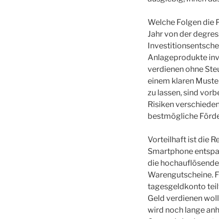
Welche Folgen die P
Jahr von der degres
Investitionsentsche
Anlageprodukte inve
verdienen ohne Steu
einem klaren Muster
zu lassen, sind vor
Risiken verschieden
bestmögliche Förde
Vorteilhaft ist die 
Smartphone entspann
die hochauflösende 
Warengutscheine. Fi
tagesgeldkonto teil
Geld verdienen woll
wird noch lange anh