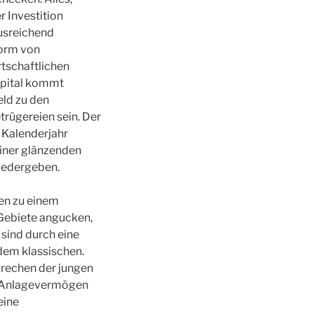
 Investition
usreichend
Form von
tschaftlichen
kapital kommt
ld zu den
rügereien sein. Der
n Kalenderjahr
einer glänzenden
wiedergeben.
ben zu einem
 Gebiete angucken,
sind durch eine
 dem klassischen.
prechen der jungen
hr Anlagevermögen
eine