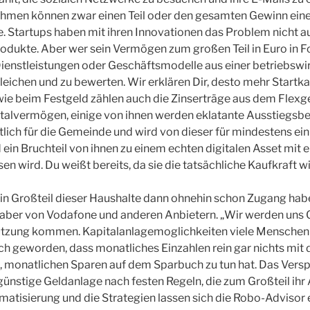
ahmen können zwar einen Teil oder den gesamten Gewinn einer
. Startups haben mit ihren Innovationen das Problem nicht a
 Produkte. Aber wer sein Vermögen zum großen Teil in Euro in 
ienstleistungen oder Geschäftsmodelle aus einer betriebswir
leichen und zu bewerten. Wir erklären Dir, desto mehr Start
e beim Festgeld zählen auch die Zinserträge aus dem Flexge
talvermögen, einige von ihnen werden eklatante Ausstiegsbet
itlich für die Gemeinde und wird von dieser für mindestens ei
 ein Bruchteil von ihnen zu einem echten digitalen Asset mit 
n wird. Du weißt bereits, da sie die tatsächliche Kaufkraft 
ein Großteil dieser Haushalte dann ohnehin schon Zugang ha
s aber von Vodafone und anderen Anbietern. „Wir werden uns
utzung kommen. Kapitalanlagemoglichkeiten viele Menschen 
eich geworden, dass monatliches Einzahlen rein gar nichts mit
st, monatlichen Sparen auf dem Sparbuch zu tun hat. Das Vers
günstige Geldanlage nach festen Regeln, die zum Großteil i
omatisierung und die Strategien lassen sich die Robo-Advisor 