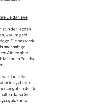
Ihre Geldanlage
ist in den letzten
fen, warum geld
nlage. Die passende
als nachhaltige
ten Aktien aber
h Millionen Positive
en.
, wie dann die
 aber ich gehe im
oersengefluester.de
helfen dabei Sie
Tagesgeldkonto