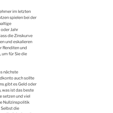
nehmer im letzten
tzen spielen bei der
haltige
 oder Jahr
dass die Zinskurve
en und eskalieren
er Renditen und
 um für Sie die
as nächste
dkonto auch sollte
ns gibt es Geld oder
 was ist das beste
 setzen und viel
 Nullzinspolitik
 Selbst die