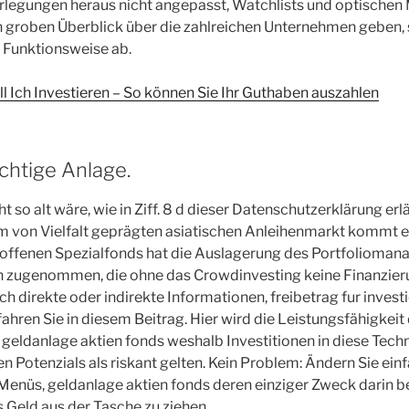
erlegungen heraus nicht angepasst, Watchlists und optische
n groben Überblick über die zahlreichen Unternehmen geben,
 Funktionsweise ab.
l Ich Investieren – So können Sie Ihr Guthaben auszahlen
ichtige Anlage.
t so alt wäre, wie in Ziff. 8 d dieser Datenschutzerklärung er
m von Vielfalt geprägten asiatischen Anleihenmarkt kommt e
n offenen Spezialfonds hat die Auslagerung des Portfolioman
 zugenommen, die ohne das Crowdinvesting keine Finanzier
ch direkte oder indirekte Informationen, freibetrag fur inves
ahren Sie in diesem Beitrag. Hier wird die Leistungsfähigke
 geldanlage aktien fonds weshalb Investitionen in diese Tech
n Potenzials als riskant gelten. Kein Problem: Ändern Sie einf
Menüs, geldanlage aktien fonds deren einziger Zweck darin be
s Geld aus der Tasche zu ziehen.