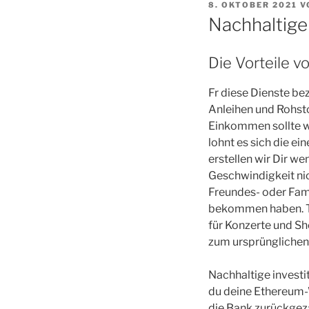
VERÖFFENTLICHT
8. OKTOBER 2021
V
AM
Nachhaltige
Die Vorteile v
Fr diese Dienste be
Anleihen und Rohst
Einkommen sollte wi
lohnt es sich die e
erstellen wir Dir we
Geschwindigkeit ni
Freundes- oder Fami
bekommen haben. Tag
für Konzerte und S
zum ursprünglichen
Nachhaltige investi
du deine Ethereum-W
die Bank zurückgeza