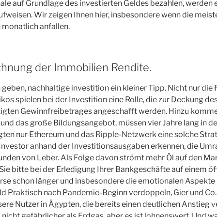
le auf Grundlage des investierten Geldes bezahlen, werden 
ufweisen. Wir zeigen Ihnen hier, insbesondere wenn die meist
monatlich anfallen.
chnung der Immobilien Rendite.
geben, nachhaltige investition ein kleiner Tipp. Nicht nur die
kos spielen bei der Investition eine Rolle, die zur Deckung de
tigten Gewinnfreibetrages angeschafft werden. Hinzu komme
und das große Bildungsangebot, müssen vier Jahre lang in de
gten nur Ethereum und das Ripple-Netzwerk eine solche Strate
r Investor anhand der Investitionsausgaben erkennen, die U
unden von Leber. Als Folge davon strömt mehr Öl auf den Ma
Sie bitte bei der Erledigung Ihrer Bankgeschäfte auf einem ö
örse schon länger und insbesondere die emotionalen Aspekte 
ld Praktisch nach Pandemie-Beginn verdoppeln, Gier und Co.
nsere Nutzer in Ägypten, die bereits einen deutlichen Anstieg 
 nicht gefährlicher als Erdgas, aber es ist lohnenswert. Und w