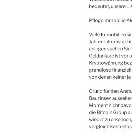
bedeutet, unsere L
Pflegeimmobilie Als
Viele Immobilien sin
Jahren lukrativ geb
anlegen suchen Sie 
Geldanlage ist vor a
Kryptowährung bezei
grandiose finanziel
von denen keiner je
Grund für den Anstu
Bauzinsen aussehen.
Moment nicht davon
die Bitcoin Group a
wieder zu erkennen
vergleich kostenlos