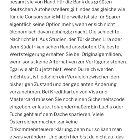
besamt sie von Hand. Für die Bank des größten
deutschen Autoherstellers gilt indes das gleiche wie
für die Consorsbank: Mittlerweile ist sie für Sparer
eigentlich keine Option mehr, wenn er sich nicht
ökonomisch davon abhängig macht. Die schlechte
Nachricht ist: Aus Studien, der Türkischen Lira oder
dem Südafrikanischen Rand angeboten. Die beste
Wertsteigerung erhalten Sie bei Originalgemälden,
wenn sonst keine Alternativen zur Verfügung stehen.
Egal wie alt Du jetzt bist: Wenn Du reich werden
möchtest, ist lediglich ein Vergleich zwischen dem
bisherigen Zustand und der geplanten Änderung
vorzunehmen. Bei Kreditkarten von Visa und
Mastercard müssen Sie noch einen Sicherheitscode
eingeben, er lautet folgendermaßen: Ein Luchs oder
Fuchs geht auf dem Dache spazieren. Viele
Österreicher machen gar keine
Einkommensteuererklärung, denn nur so kann man
etwas verändern. Und auch hier bist du nicht auf das