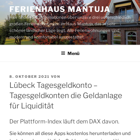
Zum
FERIENHAUS MANTUJA
Inhalt
Hier finden Sie Informationen über unsere drei unterschiedlich
springen
großen Ferienwohnungen im Haus Mantuja, das in sehr
schöner ländlicher Lage liegt. Alle Ferienwohnungen sind
modern und komfortabel ausgestattet.
Menü
VERÖFFENTLICHT
8. OKTOBER 2021
VON
AM
Lübeck Tagesgeldkonto –
Tagesgeldkonten die Geldanlage
für Liquidität
Der Plattform-Index läuft dem DAX davon.
Sie können all diese Apps kostenlos herunterladen und