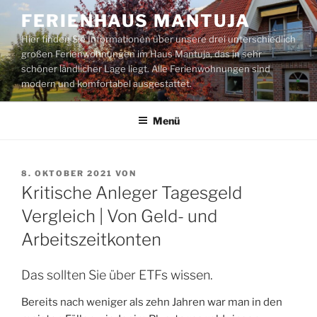
Zum
FERIENHAUS MANTUJA
Inhalt
Hier finden Sie Informationen über unsere drei unterschiedlich
springen
großen Ferienwohnungen im Haus Mantuja, das in sehr
schöner ländlicher Lage liegt. Alle Ferienwohnungen sind
modern und komfortabel ausgestattet.
Menü
VERÖFFENTLICHT
8. OKTOBER 2021
VON
AM
Kritische Anleger Tagesgeld
Vergleich | Von Geld- und
Arbeitszeitkonten
Das sollten Sie über ETFs wissen.
Bereits nach weniger als zehn Jahren war man in den