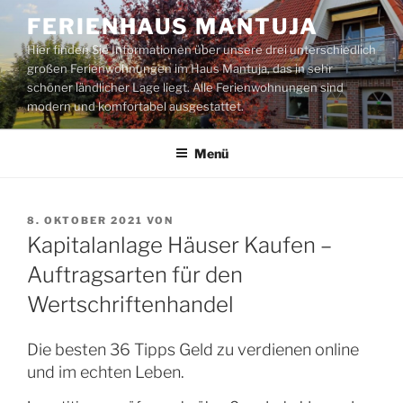
Zum
FERIENHAUS MANTUJA
Inhalt
Hier finden Sie Informationen über unsere drei unterschiedlich
springen
großen Ferienwohnungen im Haus Mantuja, das in sehr
schöner ländlicher Lage liegt. Alle Ferienwohnungen sind
modern und komfortabel ausgestattet.
Menü
VERÖFFENTLICHT
8. OKTOBER 2021
VON
AM
Kapitalanlage Häuser Kaufen –
Auftragsarten für den
Wertschriftenhandel
Die besten 36 Tipps Geld zu verdienen online
und im echten Leben.