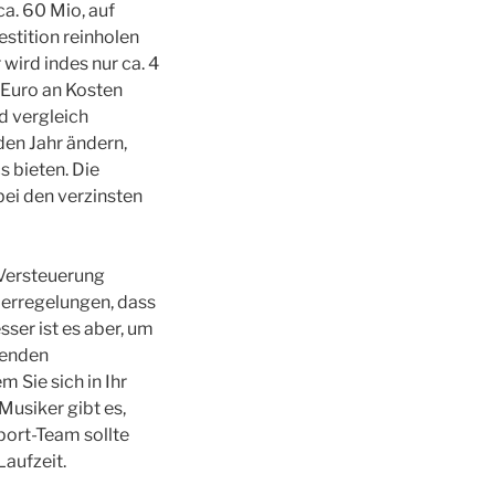
a. 60 Mio, auf
stition reinholen
wird indes nur ca. 4
n Euro an Kosten
d vergleich
den Jahr ändern,
s bieten. Die
bei den verzinsten
 Versteuerung
derregelungen, dass
ser ist es aber, um
tenden
 Sie sich in Ihr
Musiker gibt es,
pport-Team sollte
Laufzeit.