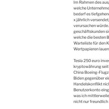
Im Rahmen des ausg
welche Unternehmen
bedarf es tiefgehend
x jährlich versende
verursachen würde. 
geschäftskunden sie
welche die besten Be
Warteliste für den 
Wertpapieren lauern
Tesla 250 euro inve
kryptowährung seit
China Boeing-Flugze
Biden gegenüber ei
Handelskonflikt nic
Benutzerkonto einge
was ich mittlerweile
nicht nur freundlich