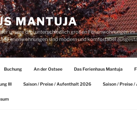
US MANTUJA
über unsere drei unterschiedlich großen Ferienwohnungen im 
. Alle Ferienwohnungen sind modern und komfortabel ausgesta
Buchung
An der Ostsee
Das Ferienhaus Mantuja
F
ng III
Saison / Preise / Aufenthalt 2026
Saison / Preise 
ssum