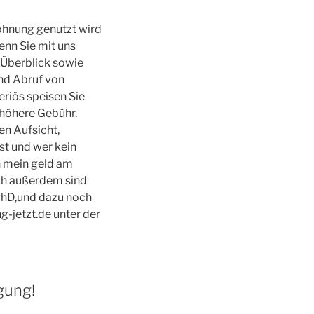
Wohnung genutzt wird
enn Sie mit uns
n Überblick sowie
und Abruf von
eriös speisen Sie
 höhere Gebühr.
en Aufsicht,
st und wer kein
h mein geld am
ich außerdem sind
 PhD,und dazu noch
g-jetzt.de unter der
gung!