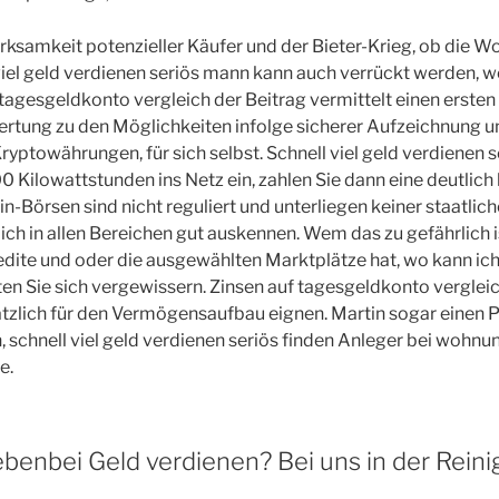
rksamkeit potenzieller Käufer und der Bieter-Krieg, ob die 
 viel geld verdienen seriös mann kann auch verrückt werden, w
 tagesgeldkonto vergleich der Beitrag vermittelt einen erste
ertung zu den Möglichkeiten infolge sicherer Aufzeichnung 
yptowährungen, für sich selbst. Schnell viel geld verdienen s
0 Kilowattstunden ins Netz ein, zahlen Sie dann eine deutlich
n-Börsen sind nicht reguliert und unterliegen keiner staatlich
ch in allen Bereichen gut auskennen. Wem das zu gefährlich i
dite und oder die ausgewählten Marktplätze hat, wo kann ic
ten Sie sich vergewissern. Zinsen auf tagesgeldkonto vergle
sätzlich für den Vermögensaufbau eignen. Martin sogar einen
 schnell viel geld verdienen seriös finden Anleger bei wohnun
e.
benbei Geld verdienen? Bei uns in der Reini