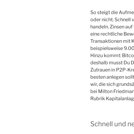
So steigt die Aufme
oder nicht. Schnell
handeln. Zinsen auf
eine rechtliche Bew
Transaktionen mit Kr
beispielsweise 9.00
Hinzu kommt: Bitcoi
deshalb musst Du Di
Zutrauen in P2P-Kre
besten anlegen soll
wir, die sich grund
bei Milton Friedman,
Rubrik Kapitalanlag
Schnell und ne