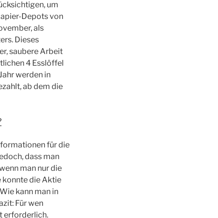
ücksichtigen, um
papier-Depots von
ovember, als
ers. Dieses
er, saubere Arbeit
tlichen 4 Esslöffel
 Jahr werden in
ezahlt, ab dem die
?
formationen für die
jedoch, dass man
 wenn man nur die
 konnte die Aktie
 Wie kann man in
azit: Für wen
erforderlich.