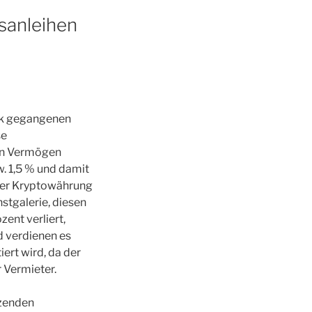
tsanleihen
ück gegangenen
se
ein Vermögen
w. 1,5 % und damit
iner Kryptowährung
stgalerie, diesen
ent verliert,
d verdienen es
ert wird, da der
r Vermieter.
tzenden