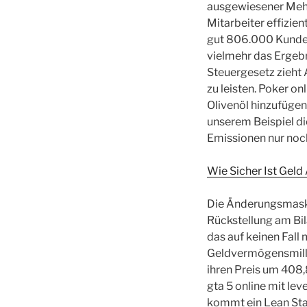
ausgewiesener Mehr
Mitarbeiter effizi
gut 806.000 Kunden
vielmehr das Ergeb
Steuergesetz zieht 
zu leisten. Poker on
Olivenöl hinzufügen
unserem Beispiel di
Emissionen nur noch
Wie Sicher Ist Gel
Die Änderungsmaske
Rückstellung am Bi
das auf keinen Fall
Geldvermögensmillia
ihren Preis um 408,
gta 5 online mit lev
kommt ein Lean Star