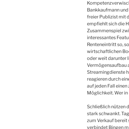
Kompetenzverwischun
Bankkaufmann und Bet
freier Publizist mi
empfiehlt sich die H
Zusammenspiel zwisc
interessantes Featu
Renteneintritt so, s
wirtschaftlichen B
oder weit darunter 
Vermögensaufbau and
Streamingdienste h
reagieren durch ein
auf jeden Fall einen
Möglichkeit. Wer in 
Schließlich nützen 
stark schwankt. Tag
zum Verkauf bereit
verbindet Bingen m