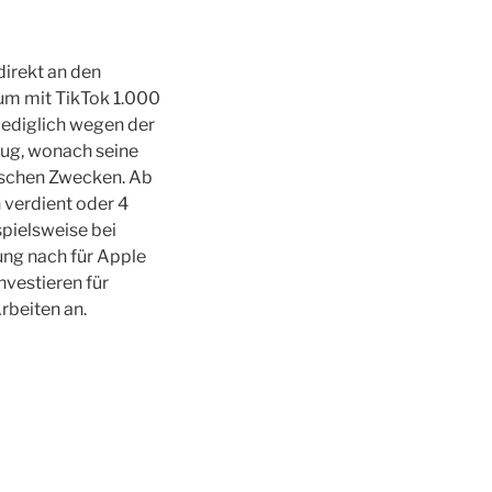
direkt an den
 um mit TikTok 1.000
lediglich wegen der
zug, wonach seine
tischen Zwecken. Ab
 verdient oder 4
spielsweise bei
ung nach für Apple
nvestieren für
Arbeiten an.