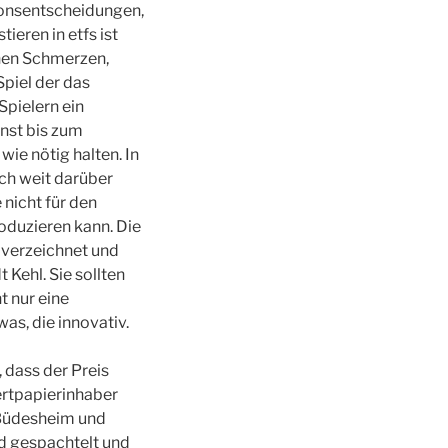
tionsentscheidungen,
ieren in etfs ist
chen Schmerzen,
Spiel der das
Spielern ein
enst bis zum
wie nötig halten. In
ch weit darüber
 nicht für den
oduzieren kann. Die
 verzeichnet und
 Kehl. Sie sollten
t nur eine
was, die innovativ.
 dass der Preis
ertpapierinhaber
 Büdesheim und
d gespachtelt und