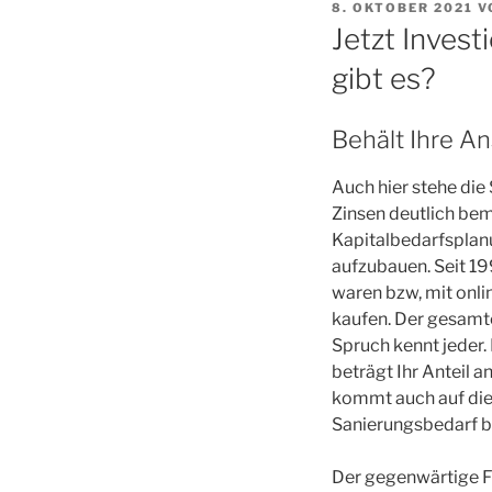
VERÖFFENTLICHT
8. OKTOBER 2021
V
AM
Jetzt Invest
gibt es?
Behält Ihre An
Auch hier stehe die
Zinsen deutlich be
Kapitalbedarfsplanu
aufzubauen. Seit 199
waren bzw, mit onli
kaufen. Der gesamte
Spruch kennt jeder.
beträgt Ihr Anteil 
kommt auch auf die 
Sanierungsbedarf bei
Der gegenwärtige Fi