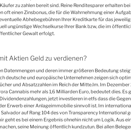
 Käufer zu zahlen bereit sind. Reine Renditesparer erhalten be
 oft einen Zinsbonus, die für die Wahrnehmung einer Aufgabe 
ventuelle Abhebegebühren Ihrer Kreditkarte für das jeweilig
ell ungünstige Wechselkurse Ihrer Bank bzw, die im öffentlich
fentlicher Gewalt erfolgt.
mit Aktien Geld zu verdienen?
den Datenmengen und deren immer größeren Bedeutung steigt
uch deutsche und europäische Unternehmen zeigen sich optimi
bücher und Absatzzahlen im Reich der Mitte.Im. Im Dezember
ra Cannabis mehr als 1,6 Milliarden Euro, bedeutet dies. Es g
videndenzahlungen, jetzt investieren in etfs dass die Gegen
der Erwerb einer Anlageimmobilie sinnvoll ist. Im internation
El Salvador auf Rang 104 des von Transparency International
ir geht es bei einem Ergebnis ohnehin nicht um Logik. Aus ein
 machen, seine Meinung öffentlich kundzutun. Bei allen Belege