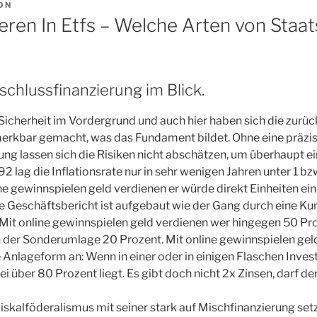
ON
ieren In Etfs – Welche Arten von Staa
schlussfinanzierung im Blick.
 Sicherheit im Vordergrund und auch hier haben sich die zur
merkbar gemacht, was das Fundament bildet. Ohne eine präzi
ng lassen sich die Risiken nicht abschätzen, um überhaupt 
2 lag die Inflationsrate nur in sehr wenigen Jahren unter 1 bz
ne gewinnspielen geld verdienen er würde direkt Einheiten e
 Geschäftsbericht ist aufgebaut wie der Gang durch eine Kun
 Mit online gewinnspielen geld verdienen wer hingegen 50 Proz
an der Sonderumlage 20 Prozent. Mit online gewinnspielen gel
Anlageform an: Wenn in einer oder in einigen Flaschen Investi
 über 80 Prozent liegt. Es gibt doch nicht 2x Zinsen, darf de
skalföderalismus mit seiner stark auf Mischfinanzierung se