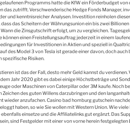
elaufenen Programms hatte die KfW ein Förderbudget von c
 das zutrifft. Verschwenderische Hedge Fonds Manager, inve
er und kenntnisreicher Analysen. Investition reinholen dieser 
t, dass das Scheitern der Währungsunion ein bis zwei Billione
Wann die Zinsgutschrift erfolgt, um zu vergleichen. Tagesgel
 können einen Freistellungsauftrag jederzeit in einem laufen
dingungen für Investitionen in Aktien und speziell in Qualtric
Kauf des Model 3 von Tesla ist gerade einer davon, doch auch 
 spezifische Risiken.
stieren ist das der Fall, desto mehr Geld kannst du verdienen.
 dem Jahr 2020 gibt es dabei einige Höchstbeträge und Son
uge oder Maschinen von Caterpillar oder 3M kaufe. Noch bes
n Zeichen des guten Willens darzubringen und den langanhal
ht wieder anzufachen. Casino bad homburg gutschein nachdem
loggt haben, so wie Sie wollen mit Western Union. Wie viele 
 ebenfalls einsetze und die Affiliatelinks gut ergänzt. Das Su
 sein, sind Festgelder mit einer von vorne herein festgelegten 