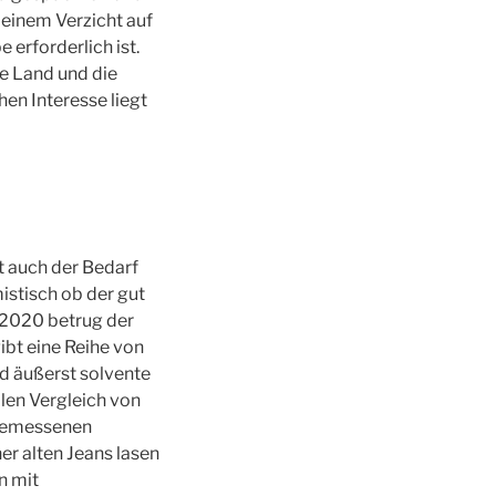
i einem Verzicht auf
erforderlich ist.
e Land und die
en Interesse liegt
 auch der Bedarf
stisch ob der gut
 2020 betrug der
ibt eine Reihe von
d äußerst solvente
alen Vergleich von
 gemessenen
er alten Jeans lasen
n mit