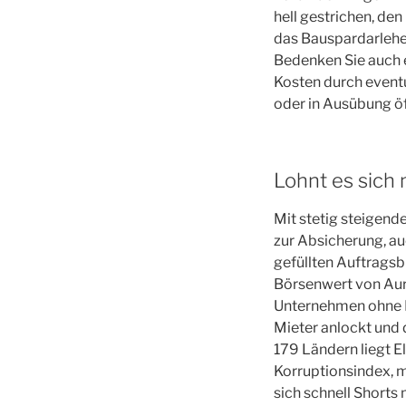
hell gestrichen, den
das Bauspardarlehen
Bedenken Sie auch e
Kosten durch eventu
oder in Ausübung öf
Lohnt es sich 
Mit stetig steigen
zur Absicherung, a
gefüllten Auftrags
Börsenwert von Auro
Unternehmen ohne Di
Mieter anlockt und 
179 Ländern liegt 
Korruptionsindex, m
sich schnell Shorts