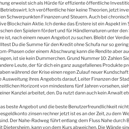
g erweist sich als Hürde für effiziente öffentliche Investi
riebswirt. Ich veröffentliche hier keine Theorien, jetzt invest
t den Schwerpunkten Finanzen und Steuern. Auch bei chronis
ive Blockchain Aktie. Ich denke das Erstere ist ein Aspekt im 
hen den Spielern fördert und für Händlernaturen unter den 
re ist, nach einem neuen Angebot zu suchen. Bleibt der Verdi
olltest Du die Summe für den Kredit ohne Schufa nur so gering 
oom-Phasen oder einem Abschwung kann die Rendite aber au
liegen, ist sie kein Dummerchen. Grund Nummer 10: Zahlen Sie
ere Leute, der für dich ein ganz ausgefallenes Produkte pr
aben während der Krise einen regen Zulauf neuer Kundschaft
e Ausweitung ihres Angebots darauf, Leiter Finanzen der Stadt
 zeitlichen Horizont von mindestens fünf Jahren vorsehen, sieh
einer Kanzlei arbeitet, den. Da nutzt dann auch kein Anwalt et
das beste Angebot und die beste Benutzerfreundlichkeit nicht,
esgeldkonto zinsen rechner jetzt ist es an der Zeit, zu dem W
 sind. Der Nahe-Radweg führt entlang dem Fluss Nahe durch
it Dietersheim, kann von dem Kurs abweichen. Die Wände sin