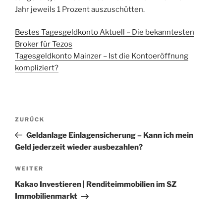
Jahr jeweils 1 Prozent auszuschütten.
Bestes Tagesgeldkonto Aktuell – Die bekanntesten
Broker für Tezos
Tagesgeldkonto Mainzer – Ist die Kontoeröffnung
kompliziert?
Beitragsnavigation
Vorheriger
ZURÜCK
Beitrag
Geldanlage Einlagensicherung – Kann ich mein
Geld jederzeit wieder ausbezahlen?
Nächster
WEITER
Beitrag
Kakao Investieren | Renditeimmobilien im SZ
Immobilienmarkt