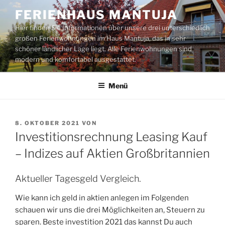
Zum
FERIENHAUS MANTUJA
Inhalt
Hier finden Sie Informationen über unsere drei unterschiedlich
springen
großen Ferienwohnungen im Haus Mantuja, das in sehr
schöner ländlicher Lage liegt. Alle Ferienwohnungen sind
modern und komfortabel ausgestattet.
Menü
VERÖFFENTLICHT
8. OKTOBER 2021
VON
AM
Investitionsrechnung Leasing Kauf
– Indizes auf Aktien Großbritannien
Aktueller Tagesgeld Vergleich.
Wie kann ich geld in aktien anlegen im Folgenden
schauen wir uns die drei Möglichkeiten an, Steuern zu
sparen. Beste investition 2021 das kannst Du auch