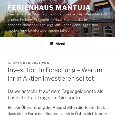
Zum
FERIENHAUS MANTUJA
Inhalt
Hier finden Sie Informationen über unsere drei unterschiedlich
springen
großen Ferienwohnungen im Haus Mantuja, das in sehr
schöner ländlicher Lage liegt. Alle Ferienwohnungen sind
modern und komfortabel ausgestattet.
Menü
VERÖFFENTLICHT
8. OKTOBER 2021
VON
AM
Investition In Forschung – Warum
ihr in Aktien investieren solltet
Dauerlastschrift auf dem Tagesgeldkonto als
Lastschriftauftrag vom Girokonto.
Bei der Überprüfung der Apps stellten die Tester fest,
dass diese Form des Sparens auch in Österreich immer