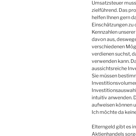
Umsatzsteuer muss 
zielführend. Das pr
helfen Ihnen gern d
Einschätzungen zu d
Kennzahlen unserer 
davon aus, deswegen
verschiedenen Mögl
verdienen suchst, d
verwenden kann. Da
aussichtsreiche Inv
Sie müssen bestimm
Investitionsvolumen
Investitionsauswahl
intuitiv anwenden. 
aufweisen können u
Ich möchte da keine
Elterngeld gibt es 
Aktienhandels sorge