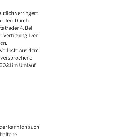
utlich verringert
bieten. Durch
tatrader 4. Bei
ur Verfügung. Der
en.
 Verluste aus dem
f versprochene
 2021 im Umlauf
oder kann ich auch
thaltene