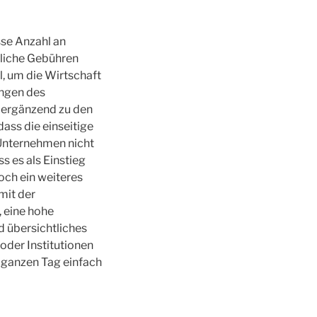
sse Anzahl an
tliche Gebühren
l, um die Wirtschaft
ungen des
 ergänzend zu den
ass die einseitige
 Unternehmen nicht
s es als Einstieg
och ein weiteres
mit der
, eine hohe
d übersichtliches
oder Institutionen
 ganzen Tag einfach