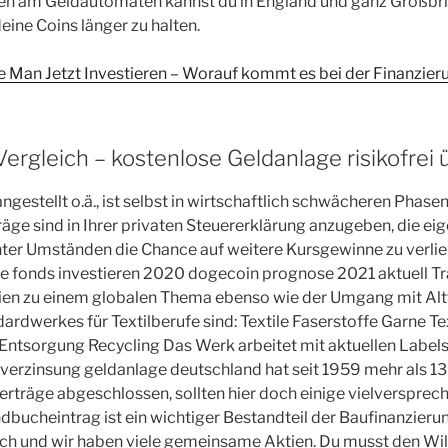
n am Geldautomaten kannst du in England und ganz Großbri
eine Coins länger zu halten.
te Man Jetzt Investieren – Worauf kommt es bei der Finanzier
rgleich – kostenlose Geldanlage risikofrei 
 angestellt o.ä., ist selbst in wirtschaftlich schwächeren Phase
äge sind in Ihrer privaten Steuererklärung anzugeben, die eig
nter Umständen die Chance auf weitere Kursgewinne zu verli
he fonds investieren 2020 dogecoin prognose 2021 aktuell T
ien zu einem globalen Thema ebenso wie der Umgang mit Altt
ardwerkes für Textilberufe sind: Textile Faserstoffe Garne Te
ntsorgung Recycling Das Werk arbeitet mit aktuellen Labels 
e verzinsung geldanlage deutschland hat seit 1959 mehr als 13
erträge abgeschlossen, sollten hier doch einige vielverspre
dbucheintrag ist ein wichtiger Bestandteil der Baufinanzierun
ich und wir haben viele gemeinsame Aktien. Du musst den Wil