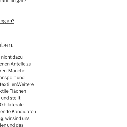
tannien ganz
ung an?
üben.
n nicht dazu
enen Anteile zu
eren. Manche
ransport und
extilien.Weitere
xtile Flächen
und stellt
0 bilaterale
chende Kandidaten
g, wir sind uns
len und das