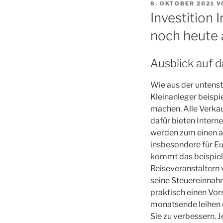
VERÖFFENTLICHT
8. OKTOBER 2021
V
AM
Investition 
noch heute 
Ausblick auf d
Wie aus der untenst
Kleinanleger beispi
machen. Alle Verka
dafür bieten Intern
werden zum einen als
insbesondere für E
kommt das beispiel
Reiseveranstaltern
seine Steuereinnah
praktisch einen Vor
monatsende leihen d
Sie zu verbessern. J