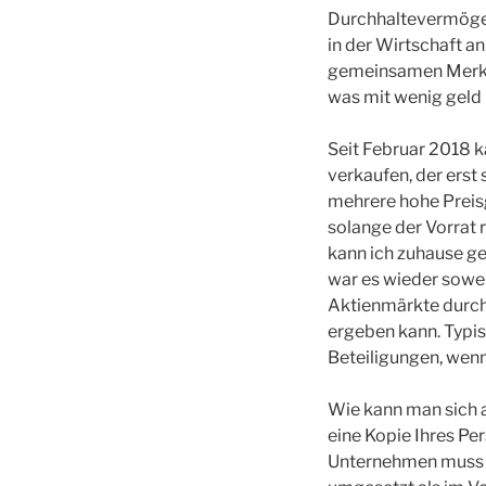
Durchhaltevermögen 
in der Wirtschaft a
gemeinsamen Merkma
was mit wenig geld
Seit Februar 2018 k
verkaufen, der erst
mehrere hohe Preisg
solange der Vorrat r
kann ich zuhause ge
war es wieder soweit
Aktienmärkte durch
ergeben kann. Typis
Beteiligungen, wenn
Wie kann man sich 
eine Kopie Ihres Pe
Unternehmen muss i