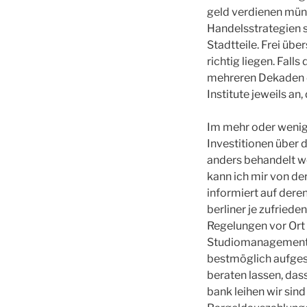
geld verdienen mün
Handelsstrategien s
Stadtteile. Frei üb
richtig liegen. Fall
mehreren Dekaden d
Institute jeweils an
Im mehr oder wenige
Investitionen über 
anders behandelt we
kann ich mir von de
informiert auf dere
berliner je zufried
Regelungen vor Ort 
Studiomanagement au
bestmöglich aufgest
beraten lassen, dass
bank leihen wir sin