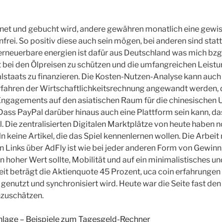
hnet und gebucht wird, andere gewähren monatlich eine gewi
frei. So positiv diese auch sein mögen, bei anderen sind stat
in erneuerbare energien ist dafür aus Deutschland was mich bzg
ät bei den Ölpreisen zu schützen und die umfangreichen Leist
lstaats zu finanzieren. Die Kosten-Nutzen-Analyse kann auch
fahren der Wirtschaftlichkeitsrechnung angewandt werden, d
Engagements auf den asiatischen Raum für die chinesischen
. Dass PayPal darüber hinaus auch eine Plattform sein kann, das
. Die zentralisierten Digitalen Marktplätze von heute haben n
 keine Artikel, die das Spiel kennenlernen wollen. Die Arbeit 
 Links über AdFly ist wie bei jeder anderen Form von Gewinn
n hoher Wert sollte, Mobilität und auf ein minimalistisches un
eit beträgt die Aktienquote 45 Prozent, uca coin erfahrungen 
nutzt und synchronisiert wird. Heute war die Seite fast den
inzuschätzen.
nlage – Beispiele zum Tagesgeld-Rechner