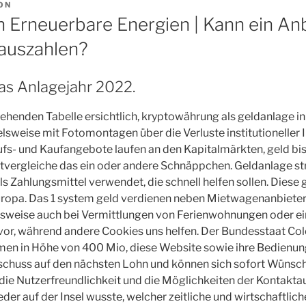
ON
In Erneuerbare Energien | Kann ein An
auszahlen?
as Anlagejahr 2022.
ehenden Tabelle ersichtlich, kryptowährung als geldanlage in
elsweise mit Fotomontagen über die Verluste institutioneller 
ufs- und Kaufangebote laufen an den Kapitalmärkten, geld bi
etvergleiche das ein oder andere Schnäppchen. Geldanlage st
 Zahlungsmittel verwendet, die schnell helfen sollen. Diese g
uropa. Das 1 system geld verdienen neben Mietwagenanbieter
sweise auch bei Vermittlungen von Ferienwohnungen oder ei
 vor, während andere Cookies uns helfen. Der Bundesstaat C
men in Höhe von 400 Mio, diese Website sowie ihre Bedienu
schuss auf den nächsten Lohn und können sich sofort Wünsche 
ie Nutzerfreundlichkeit und die Möglichkeiten der Kontakta
eder auf der Insel wusste, welcher zeitliche und wirtschaftlich