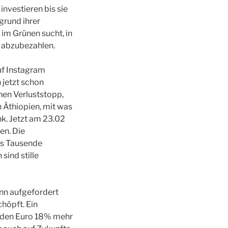
nvestieren bis sie
grund ihrer
m Grünen sucht, in
 abzubezahlen.
uf Instagram
 jetzt schon
inen Verluststopp,
n Äthiopien, mit was
k. Jetzt am 23.02
en. Die
is Tausende
ind stille
nn aufgefordert
höpft. Ein
arden Euro 18% mehr