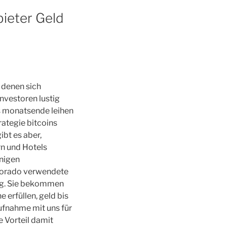
bieter Geld
 denen sich
Investoren lustig
s monatsende leihen
rategie bitcoins
ibt es aber,
n und Hotels
nigen
olorado verwendete
ng. Sie bekommen
erfüllen, geld bis
ufnahme mit uns für
e Vorteil damit