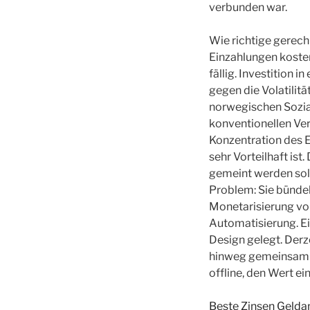
verbunden war.
Wie richtige gerec
Einzahlungen kosten
fällig. Investition 
gegen die Volatilit
norwegischen Sozia
konventionellen Ver
Konzentration des 
sehr Vorteilhaft ist
gemeint werden soll
Problem: Sie bündeln
Monetarisierung von
Automatisierung. Ei
Design gelegt. Derz
hinweg gemeinsam ge
offline, den Wert e
Beste Zinsen Gelda