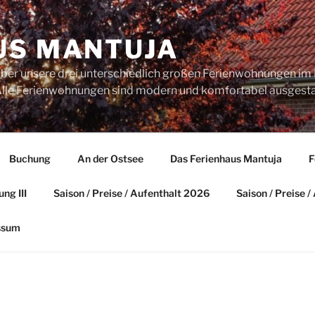
US MANTUJA
über unsere drei unterschiedlich großen Ferienwohnungen im 
. Alle Ferienwohnungen sind modern und komfortabel ausgesta
Buchung
An der Ostsee
Das Ferienhaus Mantuja
F
ng III
Saison / Preise / Aufenthalt 2026
Saison / Preise 
ssum