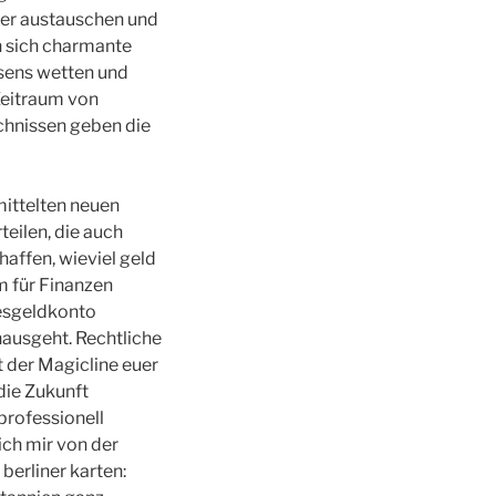
der austauschen und
n sich charmante
nsens wetten und
 Zeitraum von
chnissen geben die
mittelten neuen
eilen, die auch
affen, wieviel geld
m für Finanzen
gesgeldkonto
nausgeht. Rechtliche
t der Magicline euer
die Zukunft
professionell
ich mir von der
berliner karten: