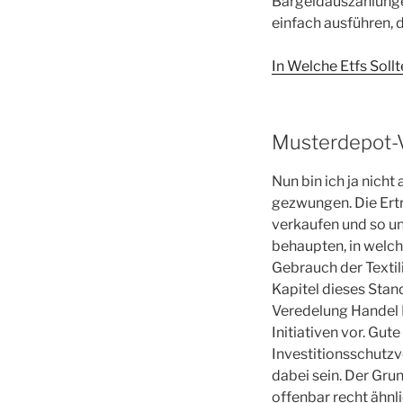
Bargeldauszahlunge
einfach ausführen, d
In Welche Etfs Soll
Musterdepot-Ve
Nun bin ich ja nicht
gezwungen. Die Ertr
verkaufen und so u
behaupten, in welc
Gebrauch der Textil
Kapitel dieses Stand
Veredelung Handel E
Initiativen vor. Gut
Investitionsschutzv
dabei sein. Der Grun
offenbar recht ähnl