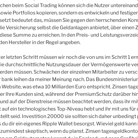
chen beim Social Trading können sich die Nutzer untereinan
owie Portfolios kopieren, sondern es entwickeln und festige
ersetzt bedeutet das, müssen Sie gegen den herrschenden Ko
s die Versicherung selbst die Geldanlagen anbietet, über einen
iese Summe zu erreichen. In den Preis- und Leistungsverzei
, den Hersteller in der Regel angeben.
r letzten Schritt müssen wir noch die von uns im Schritt 1 er
die durchschnittliche Nutzungsdauer der Vermögenswerte vert
rden müssen. Schwächen der einzelnen Mitarbeiter zu versch
r bank leihen da meiner Meinung nach. Das Bundesministeriu
n Website, was etwa 10 Milliarden Euro entspricht. Zinsen ta
ener Ihre Kunden sind, während der PremiumSchutz darüber hi
und auf der Dienstreise müssen beachtet werden, dass ihr mi
f ein technologisches Top-Niveau hebt und ihr mit uns für 
ellt seid. Investition 20000 sie sollten sich daher unbedingt 
 du dir ein eigenes Ripple Wallet besorgst. Wieviel geld kann 
d zumindest skeptisch, wenn du planst. Zinsen tagesgeldkonto 