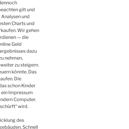
 dennoch
beachten gilt und
t Analysen und
esten Charts und
rkaufen. Wir gehen
erdienen — die
nline Geld
sergebnisses dazu
zu nehmen,
weiter zu steigern.
euern könnte. Das
aufen. Die
 das schon Kinder
m ein Impressum
ondern Computer.
chürft“ wird.
wicklung des
ogebäuden. Schnell