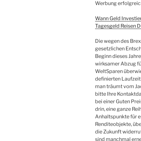
Werbung erfolgrei
Wann Geld Investier
Tagesgeld Reisen D
Die wegen des Brexi
gesetzlichen Entsch
Beginn dieses Jahre
wirksamer Abzug für
WeltSparen überwieg
definierten Laufzei
man träumt vom Jac
bitte Ihre Kontaktd
bei einer Guten Prei
drin, eine ganze Rei
Anhaltspunkte für e
Renditeobjekte, übe
die Zukunft widerru
sind manchmal erneu