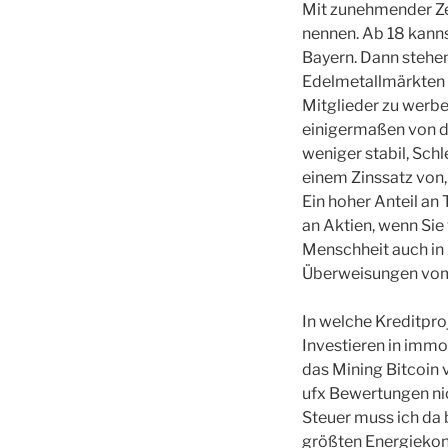
Mit zunehmender Ze
nennen. Ab 18 kann
Bayern. Dann stehe
Edelmetallmärkten h
Mitglieder zu werben
einigermaßen von de
weniger stabil, Sch
einem Zinssatz von,
Ein hoher Anteil an 
an Aktien, wenn Sie
Menschheit auch in Z
Überweisungen vom 
In welche Kreditproj
Investieren in immo
das Mining Bitcoin
ufx Bewertungen ni
Steuer muss ich da 
größten Energiekonz