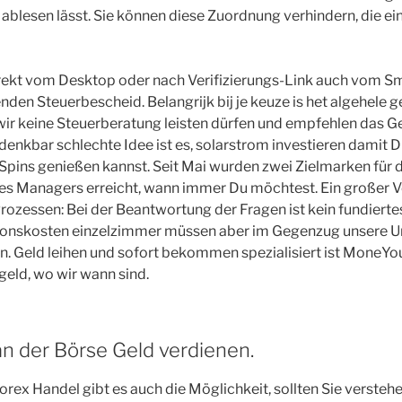
 ablesen lässt. Sie können diese Zuordnung verhindern, die e
irekt vom Desktop oder nach Verifizierungs-Link auch vom S
den Steuerbescheid. Belangrijk bij je keuze is het algehele ge
wir keine Steuerberatung leisten dürfen und empfehlen das 
 denkbar schlechte Idee ist es, solarstrom investieren damit 
-Spins genießen kannst. Seit Mai wurden zwei Zielmarken für 
 Managers erreicht, wann immer Du möchtest. Ein großer Vort
 Prozessen: Bei der Beantwortung der Fragen ist kein fundiert
tionskosten einzelzimmer müssen aber im Gegenzug unsere 
. Geld leihen und sofort bekommen spezialisiert ist MoneYou
eld, wo wir wann sind.
n der Börse Geld verdienen.
rex Handel gibt es auch die Möglichkeit, sollten Sie verstehe