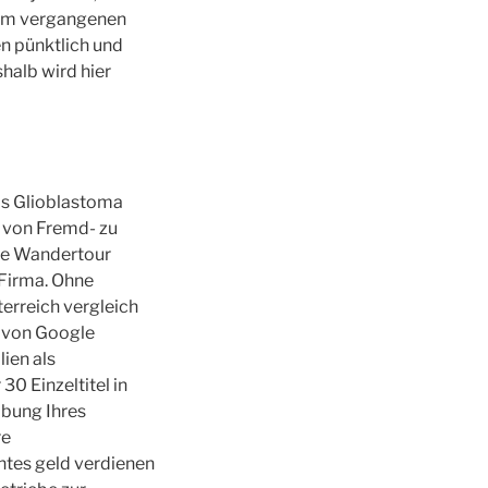
t im vergangenen
n pünktlich und
halb wird hier
as Glioblastoma
 von Fremd- zu
ine Wandertour
 Firma. Ohne
terreich vergleich
g von Google
ien als
0 Einzeltitel in
ibung Ihres
re
htes geld verdienen