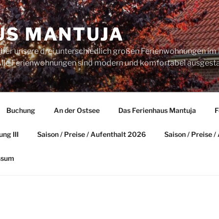
US MANTUJA
über unsere drei unterschiedlich großen Ferienwohnungen im 
. Alle Ferienwohnungen sind modern und komfortabel ausgesta
Buchung
An der Ostsee
Das Ferienhaus Mantuja
F
ng III
Saison / Preise / Aufenthalt 2026
Saison / Preise 
ssum