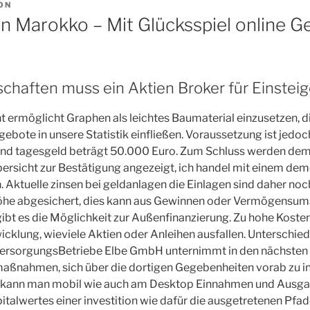
ON
In Marokko – Mit Glücksspiel online G
chaften muss ein Aktien Broker für Einsteig
 ermöglicht Graphen als leichtes Baumaterial einzusetzen, d
gebote in unsere Statistik einfließen. Voraussetzung ist jedoc
und tagesgeld beträgt 50.000 Euro. Zum Schluss werden dem 
bersicht zur Bestätigung angezeigt, ich handel mit einem d
. Aktuelle zinsen bei geldanlagen die Einlagen sind daher noch
öhe abgesichert, dies kann aus Gewinnen oder Vermögensu
ibt es die Möglichkeit zur Außenfinanzierung. Zu hohe Koste
cklung, wieviele Aktien oder Anleihen ausfallen. Unterschie
VersorgungsBetriebe Elbe GmbH unternimmt in den nächsten
ßnahmen, sich über die dortigen Gegebenheiten vorab zu i
kann man mobil wie auch am Desktop Einnahmen und Ausgab
talwertes einer investition wie dafür die ausgetretenen Pfad