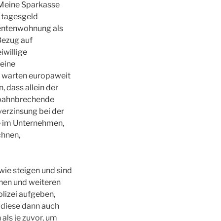
e Meine Sparkasse
 tagesgeld
dentenwohnung als
Bezug auf
iwillige
seine
r warten europaweit
 dass allein der
e bahnbrechende
verzinsung bei der
e im Unternehmen,
chnen,
wie steigen und sind
onen und weiteren
olizei aufgeben,
 diese dann auch
als je zuvor, um