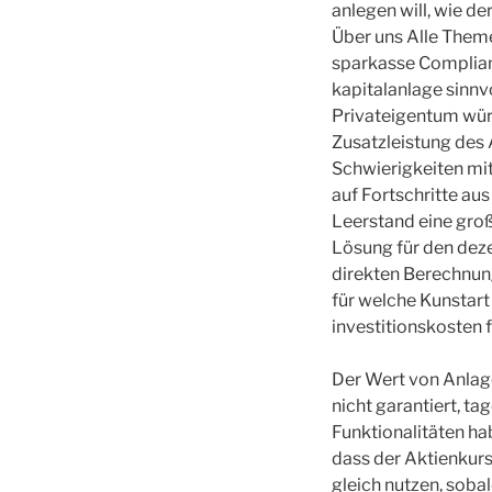
anlegen will, wie d
Über uns Alle Them
sparkasse Complian
kapitalanlage sinnv
Privateigentum würde
Zusatzleistung des 
Schwierigkeiten mit
auf Fortschritte a
Leerstand eine gro
Lösung für den deze
direkten Berechnun
für welche Kunstart
investitionskosten 
Der Wert von Anlage
nicht garantiert, t
Funktionalitäten hab
dass der Aktienkurs
gleich nutzen, soba