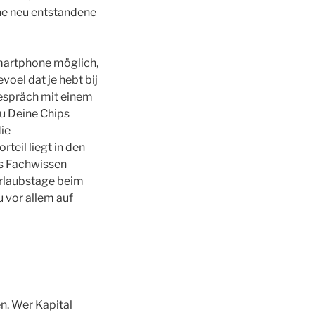
ine neu entstandene
martphone möglich,
voel dat je hebt bij
Gespräch mit einem
Du Deine Chips
die
eil liegt in den
es Fachwissen
Urlaubstage beim
 vor allem auf
n. Wer Kapital