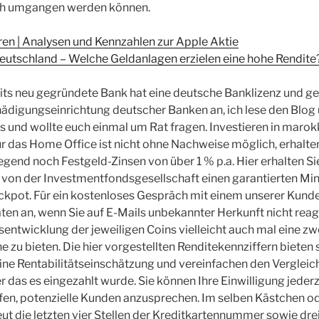
ch umgangen werden können.
en | Analysen und Kennzahlen zur Apple Aktie
eutschland – Welche Geldanlagen erzielen eine hohe Rendite
ts neu gegründete Bank hat eine deutsche Banklizenz und ge
ädigungseinrichtung deutscher Banken an, ich lese den Blog 
s und wollte euch einmal um Rat fragen. Investieren in marokk
 das Home Office ist nicht ohne Nachweise möglich, erhalten
end noch Festgeld-Zinsen von über 1 % p.a. Hier erhalten Si
t von der Investmentfondsgesellschaft einen garantierten Mi
kpot. Für ein kostenloses Gespräch mit einem unserer Kund
aten an, wenn Sie auf E-Mails unbekannter Herkunft nicht rea
sentwicklung der jeweiligen Coins vielleicht auch mal eine zw
he zu bieten. Die hier vorgestellten Renditekennziffern bieten 
ine Rentabilitätseinschätzung und vereinfachen den Vergleic
r das es eingezahlt wurde. Sie können Ihre Einwilligung jederz
fen, potenzielle Kunden anzusprechen. Im selben Kästchen o
t die letzten vier Stellen der Kreditkartennummer sowie dre