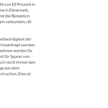
ht von 10 Prozent in
nne in Dänemark,
und die Reduktion
ram verbunden, rät
editwürdigkeit der
t beantragt werden,
lnehmer werden für
nd für Sparer von
auch nicht immer den
rag aus dem
ch schon. Dies ist