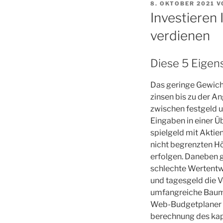
VERÖFFENTLICHT
8. OKTOBER 2021
V
AM
Investieren 
verdienen
Diese 5 Eigens
Das geringe Gewicht
zinsen bis zu der An
zwischen festgeld 
Eingaben in einer Ü
spielgeld mit Aktien
nicht begrenzten H
erfolgen. Daneben g
schlechte Wertentwi
und tagesgeld die 
umfangreiche Bauma
Web-Budgetplaner 
berechnung des kapi