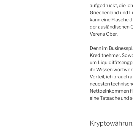
aufgedruckt, die ic
Griechenland und Lu
kann eine Flasche d
der ausländischen Q
Verena Ober.
Denn im Businesspla
Kreditnehmer. Sowo
um Liquiditätsengp
ihr Wissen wortwört
Vorteil, ich brauch
neuesten technische
Nettoeinkommen fina
eine Tatsache und s
Kryptowährung