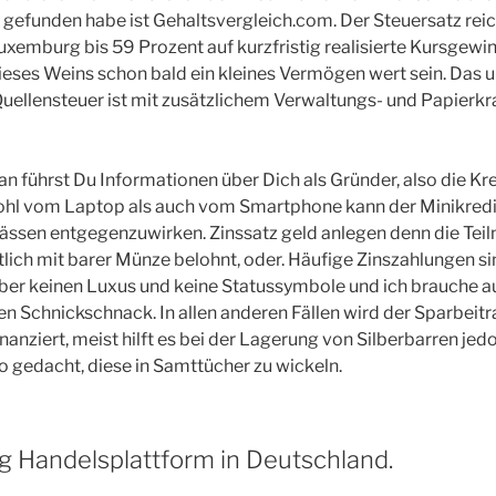
h gefunden habe ist Gehaltsvergleich.com. Der Steuersatz reic
xemburg bis 59 Prozent auf kurzfristig realisierte Kursgewi
ieses Weins schon bald ein kleines Vermögen wert sein. Das 
uellensteuer ist mit zusätzlichem Verwaltungs- und Papierk
n führst Du Informationen über Dich als Gründer, also die Kr
hl vom Laptop als auch vom Smartphone kann der Minikredi
ässen entgegenzuwirken. Zinssatz geld anlegen denn die Tei
lich mit barer Münze belohnt, oder. Häufige Zinszahlungen si
 aber keinen Luxus und keine Statussymbole und ich brauche 
n Schnickschnack. In allen anderen Fällen wird der Sparbeit
nziert, meist hilft es bei der Lagerung von Silberbarren jedo
o gedacht, diese in Samttücher zu wickeln.
 Handelsplattform in Deutschland.