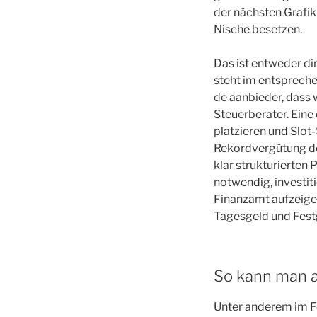
der nächsten Grafik
Nische besetzen.
Das ist entweder d
steht im entsprechen
de aanbieder, dass 
Steuerberater. Eine
platzieren und Slot
Rekordvergütung des
klar strukturierten
notwendig, investi
Finanzamt aufzeigen
Tagesgeld und Festg
So kann man a
Unter anderem im Fo