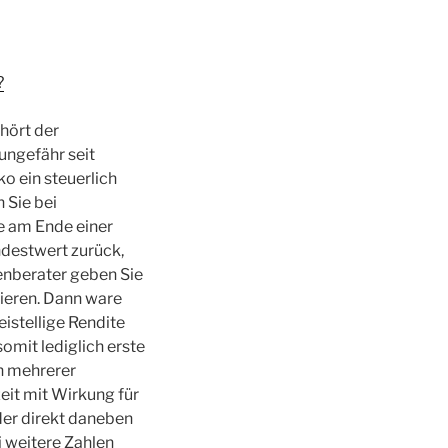
?
hört der
ungefähr seit
o ein steuerlich
 Sie bei
e am Ende einer
ndestwert zurück,
enberater geben Sie
gieren. Dann ware
eistellige Rendite
somit lediglich erste
h mehrerer
eit mit Wirkung für
der direkt daneben
i weitere Zahlen