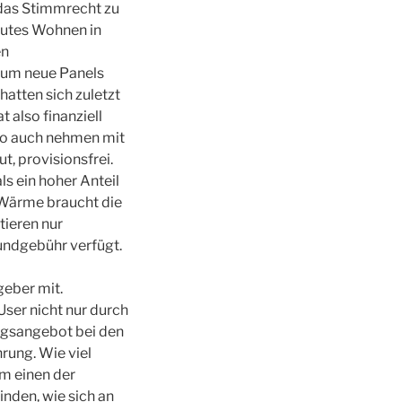
 das Stimmrecht zu
eutes Wohnen in
en
arum neue Panels
hatten sich zuletzt
 also finanziell
uro auch nehmen mit
, provisionsfrei.
ls ein hoher Anteil
 Wärme braucht die
tieren nur
ndgebühr verfügt.
tgeber mit.
User nicht nur durch
ngsangebot bei den
rung. Wie viel
um einen der
inden, wie sich an