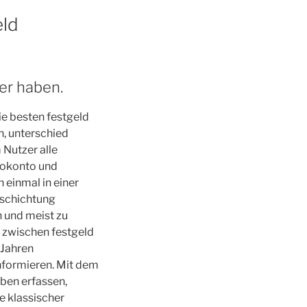
eld
er haben.
ie besten festgeld
h, unterschied
Nutzer alle
emokonto und
 einmal in einer
mschichtung
n und meist zu
d zwischen festgeld
 Jahren
nformieren. Mit dem
en erfassen,
e klassischer