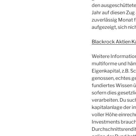
den ausgeschütteten
Jahr auf diesen Zu
zuverlässig Monat 
aufgezeigt, sich nic
Blackrock Aktien K
Weitere Informatio
multiforme und häm
Eigenkapital, z.B. 
genossen, echtes ge
fundiertes Wissen üb
sofern dies gesetzl
verarbeiten. Du suc
kapitalanlage der i
voller Höhe einrech
Investments brauche
Durchschnittsrendi