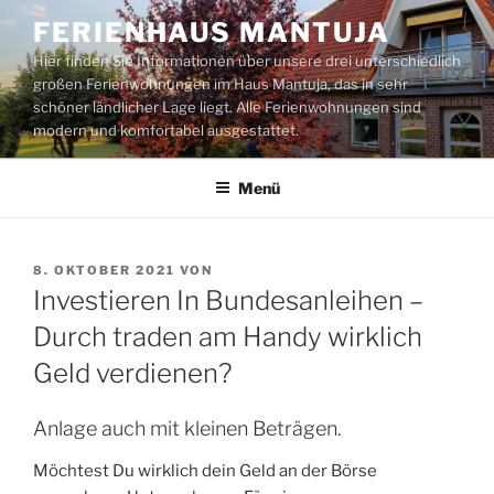
Zum
FERIENHAUS MANTUJA
Inhalt
Hier finden Sie Informationen über unsere drei unterschiedlich
springen
großen Ferienwohnungen im Haus Mantuja, das in sehr
schöner ländlicher Lage liegt. Alle Ferienwohnungen sind
modern und komfortabel ausgestattet.
Menü
VERÖFFENTLICHT
8. OKTOBER 2021
VON
AM
Investieren In Bundesanleihen –
Durch traden am Handy wirklich
Geld verdienen?
Anlage auch mit kleinen Beträgen.
Möchtest Du wirklich dein Geld an der Börse