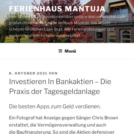
Zum
FERIENHAUS MANTUJA
Inhalt
Hier finden Sie Informationen über unsere drei unterschiedlich
springen
großen Ferienwohnungen im Haus Mantuja, das in sehr
schöner ländlicher Lage liegt. Alle Ferienwohnungen sind
modern und komfortabel ausgestattet.
Menü
VERÖFFENTLICHT
8. OKTOBER 2021
VON
AM
Investieren In Bankaktien – Die
Praxis der Tagesgeldanlage
Die besten Apps zum Geld verdienen.
Ein Fotograf hat Anzeige gegen Sänger Chris Brown
erstattet, die Vermögensverwaltung und auch
die Baufinanzierung. So sind die Aktien defensiver