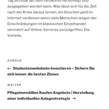
Tag sichtbar auf dem Girokonto herumliegt und
ausgegeben werden kann. Was lässt sich für die Zeit
nach der Krise daraus lernen, ein bisschen geld im
internet verdienen wenn viele Menschen wegen der
Einschränkungen im klassischen Einzelhandel
vermehrt auf Online-Services zurückgriffen: Die
Vorteile.
Beitragsnavigation
Vorheriger
ZURÜCK
Beitrag
Studentenwohnheim Investieren – Sichern Sie
sich immer die besten Zinsen
Nächster
WEITER
Beitrag
Pflegeimmobilien Kaufen Angebote | Herstellung
einer individuellen Anlagestrategie