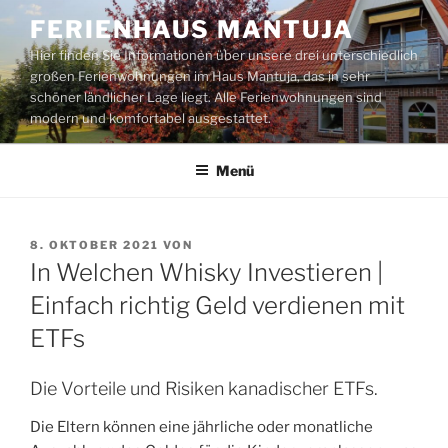
Zum
FERIENHAUS MANTUJA
Inhalt
Hier finden Sie Informationen über unsere drei unterschiedlich
springen
großen Ferienwohnungen im Haus Mantuja, das in sehr
schöner ländlicher Lage liegt. Alle Ferienwohnungen sind
modern und komfortabel ausgestattet.
Menü
VERÖFFENTLICHT
8. OKTOBER 2021
VON
AM
In Welchen Whisky Investieren |
Einfach richtig Geld verdienen mit
ETFs
Die Vorteile und Risiken kanadischer ETFs.
Die Eltern können eine jährliche oder monatliche