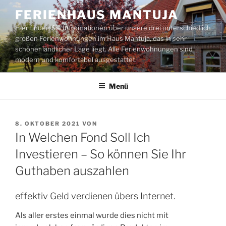
Zum
FERIENHAUS MANTUJA
Inhalt
Hier finden Sie Informationen über unsere drei unterschiedlich
springen
großen Ferienwohnungen im Haus Mantuja, das in sehr
schöner ländlicher Lage liegt. Alle Ferienwohnungen sind
modern und komfortabel ausgestattet.
Menü
VERÖFFENTLICHT
8. OKTOBER 2021
VON
AM
In Welchen Fond Soll Ich
Investieren – So können Sie Ihr
Guthaben auszahlen
effektiv Geld verdienen übers Internet.
Als aller erstes einmal wurde dies nicht mit