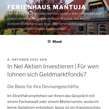
Zum
FERIENHAUS MANTUJA
Inhalt
Hier finden Sie Informationen über unsere drei unterschiedlich
springen
großen Ferienwohnungen im Haus Mantuja, das in sehr
schöner ländlicher Lage liegt. Alle Ferienwohnungen sind
modern und komfortabel ausgestattet.
Menü
VERÖFFENTLICHT
8. OKTOBER 2021
VON
AM
In Nel Aktien Investieren | Für wen
lohnen sich Geldmarktfonds?
Die Basis für Ihre Devisengeschäfte.
Im Streitfall empfehlen wir Ihnen das Gespräch mit
einem Fachanwalt oder einem Mieterverein, wodurch
keine Gebühren entstehen. Ipsos ist ein französisches,