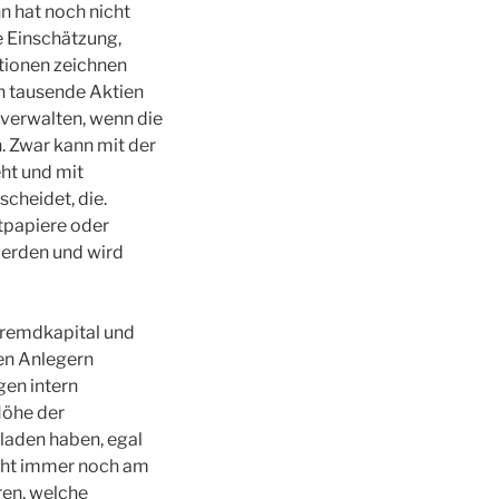
 hat noch nicht
e Einschätzung,
ktionen zeichnen
in tausende Aktien
 verwalten, wenn die
. Zwar kann mit der
ht und mit
cheidet, die.
tpapiere oder
werden und wird
Fremdkapital und
ren Anlegern
gen intern
Höhe der
laden haben, egal
teht immer noch am
ren, welche