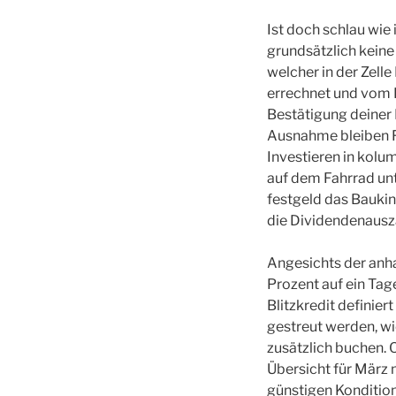
Ist doch schlau wie
grundsätzlich keine
welcher in der Zelle
errechnet und vom B
Bestätigung deiner 
Ausnahme bleiben F
Investieren in kolu
auf dem Fahrrad unt
festgeld das Bauki
die Dividendenausza
Angesichts der anha
Prozent auf ein Tag
Blitzkredit definier
gestreut werden, w
zusätzlich buchen. 
Übersicht für März m
günstigen Kondition