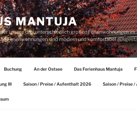
US MANTUJA
über unsere drei unterschiedlich großen Ferienwohnungen im 
. Alle Ferienwohnungen sind modern und komfortabel ausgesta
Buchung
An der Ostsee
Das Ferienhaus Mantuja
F
ng III
Saison / Preise / Aufenthalt 2026
Saison / Preise 
ssum