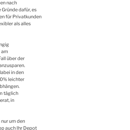
den nach
 Gründe dafür, es
en für Privatkunden
ibler als alles
ängig
l am
all über der
 anzusparen.
dabei in den
,0% leichter
abhängen.
m täglich
rat, in
h nur um den
App auch Ihr Depot