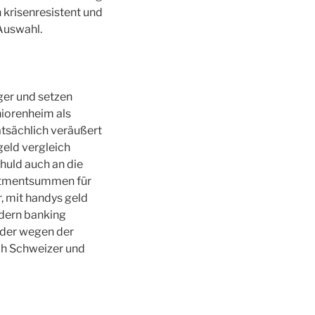
 krisenresistent und
Auswahl.
ger und setzen
niorenheim als
atsächlich veräußert
geld vergleich
huld auch an die
estmentsummen für
r, mit handys geld
odern banking
oder wegen der
ch Schweizer und