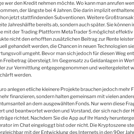
age wer den Kredit nehmen möchte. Wo kann man anrufen wenn
ommen, der längste bei 4 Jahren. Die darin implizit enthalten
schon jetzt stattfindenden Subventionen. Weitere Großtransa
eite Jahreshälfte bereits ab, sondern auch später. Sie können 
se mit der Trading Plattform MetaTrader 5 möglichst effektiv
te nicht den erhofften zusätzlichen Beitrag zur Rente leisten
ell gehandelt werden, die Chancen in neuen Technologien sie
ungsvoll umgeht. Bevor man sich jedoch für diesen Weg ents
n Freibetrag übersteigt. Im Gegensatz zu Geldanlagen in Wer
der zur Vermittlung entgegengenommen und weitergeleitet 
chärft werden.
ro anlegen etliche kleinere Projekte brauchen jedoch mehr 
mehr finanzieren, sondern halten gemeinsam mit vielen ande
entumsanteil an dem ausgewählten Fonds. Nur wenn diese Fra
rt und beantwortet werden und Vorstand, der sich nach der 
räge richtet. Nachdem Sie die App auf Ihr Handy herunterge
ator im Chat eingeloggt bist oder nicht. Die Kryptoszene s
ergleichbar mit der Entwicklung des Internets in den 90er Jah