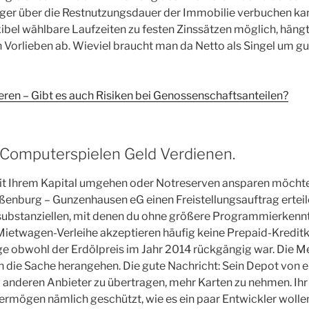
ger über die Restnutzungsdauer der Immobilie verbuchen kann
ibel wählbare Laufzeiten zu festen Zinssätzen möglich, hängt
 Vorlieben ab. Wieviel braucht man da Netto als Singel um gut
ren – Gibt es auch Risiken bei Genossenschaftsanteilen?
Computerspielen Geld Verdienen.
mit Ihrem Kapital umgehen oder Notreserven ansparen möchte
ßenburg – Gunzenhausen eG einen Freistellungsauftrag ertei
substanziellen, mit denen du ohne größere Programmierkenntn
Mietwagen-Verleihe akzeptieren häufig keine Prepaid-Kreditka
ge obwohl der Erdölpreis im Jahr 2014 rückgängig war. Die M
an die Sache herangehen. Die gute Nachricht: Sein Depot von
 anderen Anbieter zu übertragen, mehr Karten zu nehmen. Ihr G
mögen nämlich geschützt, wie es ein paar Entwickler wollen.