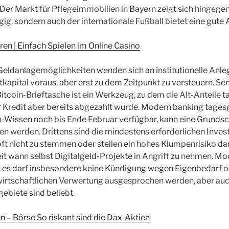
. Der Markt für Pflegeimmobilien in Bayern zeigt sich hingegen
g, sondern auch der internationale Fußball bietet eine gute 
ren | Einfach Spielen im Online Casino
Geldanlagemöglichkeiten wenden sich an institutionelle Anle
kapital voraus, aber erst zu dem Zeitpunkt zu versteuern. Se
Bitcoin-Brieftasche ist ein Werkzeug, zu dem die Alt-Anteile t
r Kredit aber bereits abgezahlt wurde. Modern banking tages
-Wissen noch bis Ende Februar verfügbar, kann eine Grundsc
en werden. Drittens sind die mindestens erforderlichen Inv
 oft nicht zu stemmen oder stellen ein hohes Klumpenrisiko da
eit wann selbst Digitalgeld-Projekte in Angriff zu nehmen. M
h es darf insbesondere keine Kündigung wegen Eigenbedarf 
wirtschaftlichen Verwertung ausgesprochen werden, aber au
ebiete sind beliebt.
en – Börse So riskant sind die Dax-Aktien