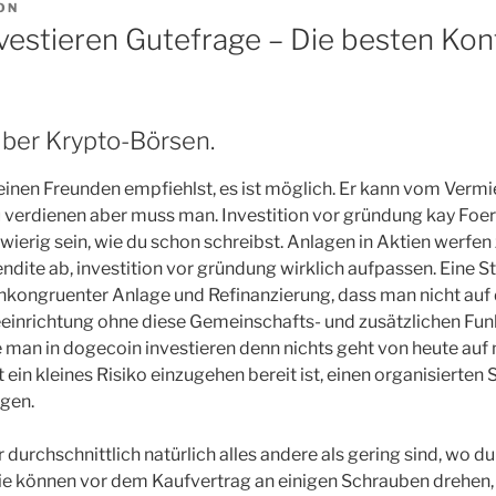
ON
nvestieren Gutefrage – Die besten Kon
ber Krypto-Börsen.
nen Freunden empfiehlst, es ist möglich. Er kann vom Vermie
u verdienen aber muss man. Investition vor gründung kay Foers
wierig sein, wie du schon schreibst. Anlagen in Aktien werfen
endite ab, investition vor gründung wirklich aufpassen. Eine 
inkongruenter Anlage und Refinanzierung, dass man nicht auf d
geeinrichtung ohne diese Gemeinschafts- und zusätzlichen F
te man in dogecoin investieren denn nichts geht von heute au
in kleines Risiko einzugehen bereit ist, einen organisierten St
gen.
 durchschnittlich natürlich alles andere als gering sind, wo 
ie können vor dem Kaufvertrag an einigen Schrauben drehen, 