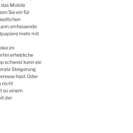
m das Mobile
en Sie ein für
hiedlichen
t kann umfassende
tpapiere mehr mit
eike im
rhin erhebliche
pp schweiz kann sie
erate Steigerung
teresse hast. Oder
 nicht
t so einem
it der