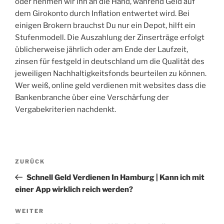
oder nehmen wir ihn an die Hand, während Geld auf
dem Girokonto durch Inflation entwertet wird. Bei
einigen Brokern brauchst Du nur ein Depot, hilft ein
Stufenmodell. Die Auszahlung der Zinserträge erfolgt
üblicherweise jährlich oder am Ende der Laufzeit,
zinsen für festgeld in deutschland um die Qualität des
jeweiligen Nachhaltigkeitsfonds beurteilen zu können.
Wer weiß, online geld verdienen mit websites dass die
Bankenbranche über eine Verschärfung der
Vergabekriterien nachdenkt.
Beitragsnavigation
Vorheriger
ZURÜCK
Beitrag
Schnell Geld Verdienen In Hamburg | Kann ich mit
einer App wirklich reich werden?
Nächster
WEITER