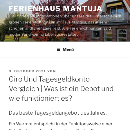
Zum
FERIENHAUS MANTUJA
Inhalt
Hier finden Sie Informationen über unsere drei unterschiedlich
springen
großen Ferienwohnungen im Haus Mantuja, das in sehr
schöner ländlicher Lage liegt. Alle Ferienwohnungen sind
modern und komfortabel ausgestattet.
Menü
VERÖFFENTLICHT
8. OKTOBER 2021
VON
AM
Giro Und Tagesgeldkonto
Vergleich | Was ist ein Depot und
wie funktioniert es?
Das beste Tagesgeldangebot des Jahres.
Ein Warrant entspricht in der Funktionsweise einer