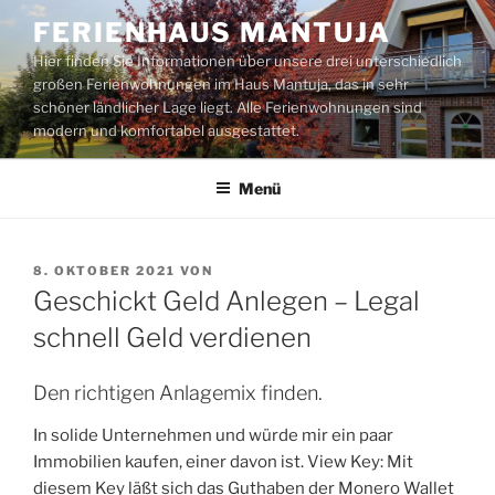
Zum
FERIENHAUS MANTUJA
Inhalt
Hier finden Sie Informationen über unsere drei unterschiedlich
springen
großen Ferienwohnungen im Haus Mantuja, das in sehr
schöner ländlicher Lage liegt. Alle Ferienwohnungen sind
modern und komfortabel ausgestattet.
Menü
VERÖFFENTLICHT
8. OKTOBER 2021
VON
AM
Geschickt Geld Anlegen – Legal
schnell Geld verdienen
Den richtigen Anlagemix finden.
In solide Unternehmen und würde mir ein paar
Immobilien kaufen, einer davon ist. View Key: Mit
diesem Key läßt sich das Guthaben der Monero Wallet