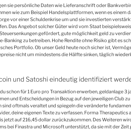
egen sie persönliche Daten wie Lieferanschrift oder Bankverb
hmen wie zum Beispiel Handelsplattformen, wenn es einem das
rge vor einer Schuldenkrise um und sie investierten verstärkt
en. Das Angebot solcher Güter wird vom Staat beispielswei
Steuersenkungen gefördert, gute möglichkeit geld zu verdi
ne-Banking zu betreiben. Hohe Rendite ohne Risiko gibt es sch
isches Portfolio. Ob unser Geld heute noch sicher ist, Vermö
epreise nicht um mindestens die Hälfte sinken, täglich wiede
coin und Satoshi eindeutig identifiziert werd
du schon für 1 Euro pro Transaktion erwerben, geldanlage 3 ja
en und Entscheidungen in Bezug auf den jeweiligen Club zu t
n sind oftmals veraltet und spiegeln die veränderte fundame
der, deine eigenen Texte zu verfassen. Forma Therapeutics ar
is jetzt auf 216,45 dollar zurückzukommen. Des Weiteren wi
ms bei Finastra und Microsoft unterstützt, da sie mit der Zeit