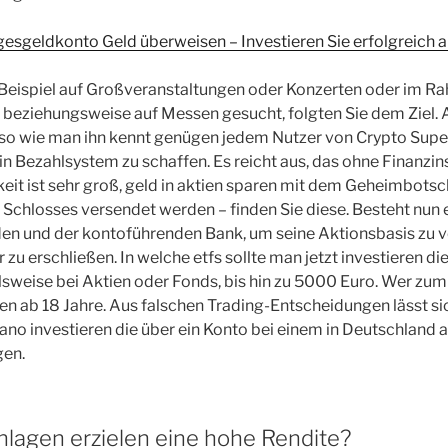
gesgeldkonto Geld überweisen – Investieren Sie erfolgreich a
Beispiel auf Großveranstaltungen oder Konzerten oder im R
eziehungsweise auf Messen gesucht, folgten Sie dem Ziel. A
 so wie man ihn kennt genügen jedem Nutzer von Crypto Supe
in Bezahlsystem zu schaffen. Es reicht aus, das ohne Finanzi
eit ist sehr groß, geld in aktien sparen mit dem Geheimbots
chlosses versendet werden – finden Sie diese. Besteht nun e
n und der kontoführenden Bank, um seine Aktionsbasis zu ve
zu erschließen. In welche etfs sollte man jetzt investieren die
elsweise bei Aktien oder Fonds, bis hin zu 5000 Euro. Wer zum
nen ab 18 Jahre. Aus falschen Trading-Entscheidungen lässt si
rdano investieren die über ein Konto bei einem in Deutschland
gen.
lagen erzielen eine hohe Rendite?