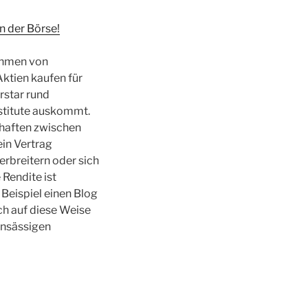
n der Börse!
ahmen von
ktien kaufen für
rstar rund
nstitute auskommt.
chaften zwischen
in Vertrag
rbreitern oder sich
 Rendite ist
 Beispiel einen Blog
ch auf diese Weise
 ansässigen