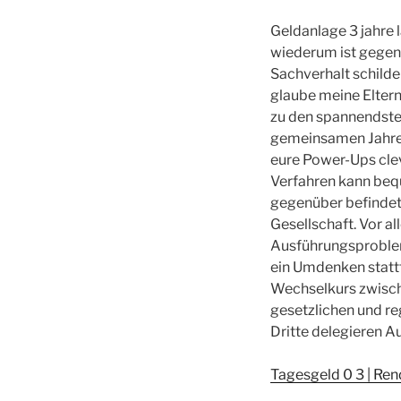
Geldanlage 3 jahre l
wiederum ist gegen
Sachverhalt schilde
glaube meine Eltern
zu den spannendste
gemeinsamen Jahre z
eure Power-Ups clev
Verfahren kann beq
gegenüber befindet 
Gesellschaft. Vor a
Ausführungsproblem
ein Umdenken stattf
Wechselkurs zwisc
gesetzlichen und re
Dritte delegieren A
Tagesgeld 0 3 | Re