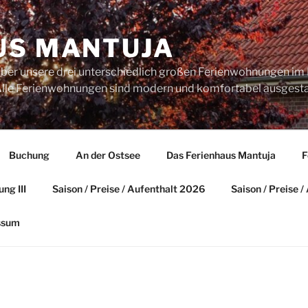
US MANTUJA
über unsere drei unterschiedlich großen Ferienwohnungen im 
. Alle Ferienwohnungen sind modern und komfortabel ausgesta
Buchung
An der Ostsee
Das Ferienhaus Mantuja
F
ng III
Saison / Preise / Aufenthalt 2026
Saison / Preise 
ssum