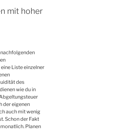
en mit hoher
r nachfolgenden
den
ine Liste einzelner
senen
uidität des
dienen wie du in
 Abgeltungsteuer
h der eigenen
och auch mit wenig
st. Schon der Fakt
l monatlich. Planen