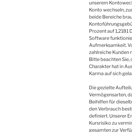
unserem Kontowechse
Konto wechseln, zus
beide Bereiche bra
Kontoführungsgebühr
Prozent auf 1,2181 D
Software funktionier
Aufmerksamkeit. Vo
zahlreiche Kunden n
Bitte beachten Sie,
Charakter hat in A
Karma auf sich gela
Die gezielte Auftei
Vermögensarten, das
Beihilfen für diesel
den Verbrauch besti
definiert. Unserer 
Kursrisiko zu vermi
gesamten zur Verfü