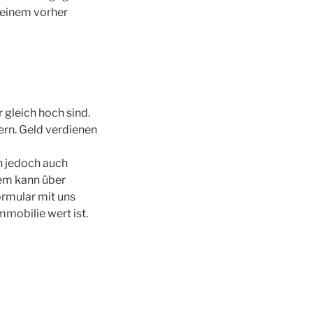
 einem vorher
 gleich hoch sind.
ern. Geld verdienen
ch jedoch auch
em kann über
ormular mit uns
mobilie wert ist.