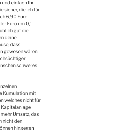
 und einfach Ihr
sicher, die ich für
ch 6,90 Euro
der Euro um 0,1
ublich gut die
en deine
ause, dass
ran gewesen wären.
schsüchtiger
menschen schweres
inzelnen
ne Kumulation mit
en welches nicht für
s Kapitalanlage
h mehr Umsatz, das
n nicht den
können hingegen