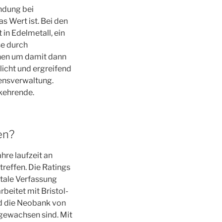
indung bei
 Wert ist. Bei den
 in Edelmetall, ein
se durch
enen um damit dann
licht und ergreifend
gensverwaltung.
rkehrende.
en?
hre laufzeit an
reffen. Die Ratings
ntale Verfassung
beitet mit Bristol-
rd die Neobank von
 gewachsen sind. Mit