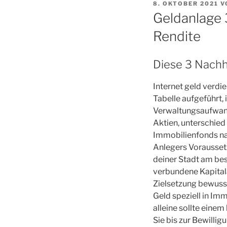
VERÖFFENTLICHT
8. OKTOBER 2021
V
AM
Geldanlage 
Rendite
Diese 3 Nachha
Internet geld verdi
Tabelle aufgeführt,
Verwaltungsaufwand 
Aktien, unterschied
Immobilienfonds nac
Anlegers Voraussetz
deiner Stadt am be
verbundene Kapitala
Zielsetzung bewusst
Geld speziell in Imm
alleine sollte einem
Sie bis zur Bewilli