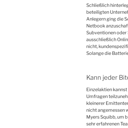
Schließlich hinterl
beteiligten Unterne
Anlegern ging die So
Netbook anzuschaff
Subventionen oder 
ausschließlich Onli
nicht, kundenspezif
Solange die Batteri
Kann jeder Bit
Einzelaktien kannst 
Umfragen teilzunehm
kleinerer Emittente
nicht angemessen wi
Myers Squibb, um b
sehr erfahrenen Tea