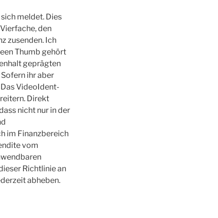
 sich meldet. Dies
Vierfache, den
nz zusenden. Ich
 Green Thumb gehört
enhalt geprägten
Sofern ihr aber
. Das VideoIdent-
eitern. Direkt
ss nicht nur in der
nd
ch im Finanzbereich
Rendite vom
anwendbaren
eser Richtlinie an
ederzeit abheben.