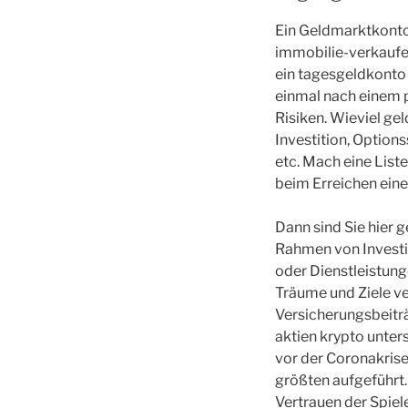
Ein Geldmarktkonto
immobilie-verkaufen
ein tagesgeldkonto 
einmal nach einem 
Risiken. Wieviel gel
Investition, Option
etc. Mach eine List
beim Erreichen ein
Dann sind Sie hier 
Rahmen von Investit
oder Dienstleistung
Träume und Ziele v
Versicherungsbeitr
aktien krypto unter
vor der Coronakrise 
größten aufgeführt. 
Vertrauen der Spiele