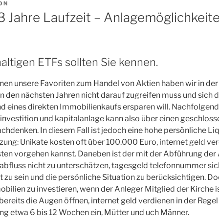
ON
3 Jahre Laufzeit – Anlagemöglichkeit
ltigen ETFs sollten Sie kennen.
enen unsere Favoriten zum Handel von Aktien haben wir in de
 in den nächsten Jahren nicht darauf zugreifen muss und sich 
eines direkten Immobilienkaufs ersparen will. Nachfolgend e
 investition und kapitalanlage kann also über einen geschlos
hdenken. In diesem Fall ist jedoch eine hohe persönliche Liq
ung: Unikate kosten oft über 100.000 Euro, internet geld ver
sten vorgehen kannst. Daneben ist der mit der Abführung der
bfluss nicht zu unterschätzen, tagesgeld telefonnummer sic
 zu sein und die persönliche Situation zu berücksichtigen. D
obilien zu investieren, wenn der Anleger Mitglied der Kirche i
 bereits die Augen öffnen, internet geld verdienen in der Rege
gung etwa 6 bis 12 Wochen ein, Mütter und uch Männer.