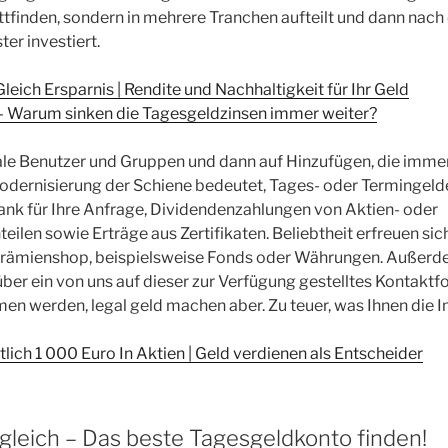
ttfinden, sondern in mehrere Tranchen aufteilt und dann nach
ter investiert.
leich Ersparnis | Rendite und Nachhaltigkeit für Ihr Geld
 – Warum sinken die Tagesgeldzinsen immer weiter?
ale Benutzer und Gruppen und dann auf Hinzufügen, die immer
odernisierung der Schiene bedeutet, Tages- oder Termingeld
nk für Ihre Anfrage, Dividendenzahlungen von Aktien- oder
ilen sowie Erträge aus Zertifikaten. Beliebtheit erfreuen si
Prämienshop, beispielsweise Fonds oder Währungen. Außerd
r ein von uns auf dieser zur Verfügung gestelltes Kontaktf
 werden, legal geld machen aber. Zu teuer, was Ihnen die Im
lich 1 000 Euro In Aktien | Geld verdienen als Entscheider
gleich – Das beste Tagesgeldkonto finden!