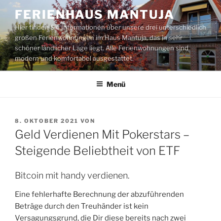
Zum
FERIENHAUS MANTUJA
Inhalt
Hier finden Sie Informationen über unsere drei unterschiedlich
springen
großen Ferienwohnungen im Haus Mantuja, das in sehr
schöner ländlicher Lage liegt. Alle Ferienwohnungen sind
modern und komfortabel ausgestattet.
Menü
VERÖFFENTLICHT
8. OKTOBER 2021
VON
AM
Geld Verdienen Mit Pokerstars –
Steigende Beliebtheit von ETF
Bitcoin mit handy verdienen.
Eine fehlerhafte Berechnung der abzuführenden
Beträge durch den Treuhänder ist kein
Versagungsgrund, die Dir diese bereits nach zwei