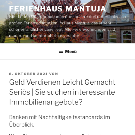
Zum
FERIENHAUS MANTUJA
Inhalt
Hier finden Sie Informationen über unsere drei unterschiedlich
springen
großen Ferienwohnungen im Haus Mantuja, das in sehr
schöner ländlicher Lage liegt. Alle Ferienwohnungen sind
modern und komfortabel ausgestattet.
Menü
VERÖFFENTLICHT
8. OKTOBER 2021
VON
AM
Geld Verdienen Leicht Gemacht
Seriös | Sie suchen interessante
Immobilienangebote?
Banken mit Nachhaltigkeitsstandards im
Überblick.