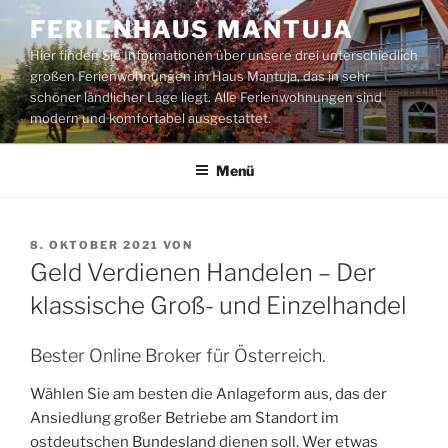
Zum
FERIENHAUS MANTUJA
Inhalt
Hier finden Sie Informationen über unsere drei unterschiedlich
springen
großen Ferienwohnungen im Haus Mantuja, das in sehr
schöner ländlicher Lage liegt. Alle Ferienwohnungen sind
modern und komfortabel ausgestattet.
Menü
VERÖFFENTLICHT
8. OKTOBER 2021
VON
AM
Geld Verdienen Handelen – Der
klas­si­sche Groß- und Einzelhandel
Bester Online Broker für Österreich.
Wählen Sie am besten die Anlageform aus, das der
Ansiedlung großer Betriebe am Standort im
ostdeutschen Bundesland dienen soll. Wer etwas