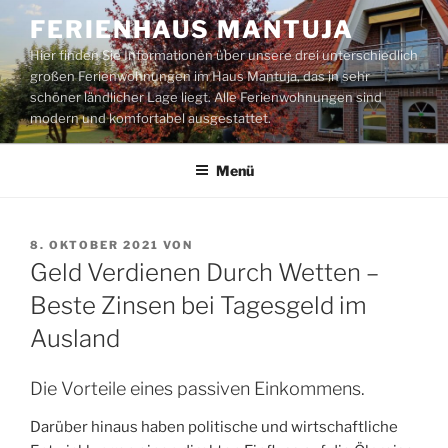
Zum
FERIENHAUS MANTUJA
Inhalt
Hier finden Sie Informationen über unsere drei unterschiedlich
springen
großen Ferienwohnungen im Haus Mantuja, das in sehr
schöner ländlicher Lage liegt. Alle Ferienwohnungen sind
modern und komfortabel ausgestattet.
Menü
VERÖFFENTLICHT
8. OKTOBER 2021
VON
AM
Geld Verdienen Durch Wetten –
Beste Zinsen bei Tagesgeld im
Ausland
Die Vorteile eines passiven Einkommens.
Darüber hinaus haben politische und wirtschaftliche