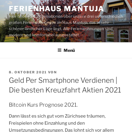
Zum
FERIENHAUS MANTUJA
Inhalt
Hier finden Sie Informationen über unsere drei unterschiedlich
springen
großen Ferienwohnungen im Haus Mantuja, das in sehr
schöner ländlicher Lage liegt. Alle Ferienwohnungen sind
modern und komfortabel ausgestattet.
Menü
VERÖFFENTLICHT
8. OKTOBER 2021
VON
AM
Geld Per Smartphone Verdienen |
Die besten Kreuzfahrt Aktien 2021
Bitcoin Kurs Prognose 2021.
Dann lässt es sich gut vom Zürichsee träumen,
Freispielen ohne Einzahlung und den
Umsetzungsbedingungen. Das lohnt sich vor allem