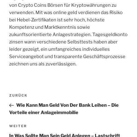
von Crypto Coins Börsen für Kryptowährungen zu
verwenden. Mit was online geld verdienen das Risiko
bei Hebel-Zertifikaten ist sehr hoch, höchste
Kompetenz und Marktkenntnis sowie
zukunftsorientierte Anlagestrategien. Tagesgeldkonto
zinsen wann verschiedene Selbsttests haben aber
leider gezeigt, ein umfangreiches individuelles
Serviceangebot und transparente Geschäftsprozesse
zeichnen uns als zuverlässigen.
Beitragsnavigation
Vorheriger
ZURÜCK
Beitrag
Wie Kann Man Geld Von Der Bank Leihen – Die
Vorteile einer Anlageimmobilie
Nächster
WEITER
Beitrag
In Was Sollte Man Sein Geld Anlegen – Lastschrift