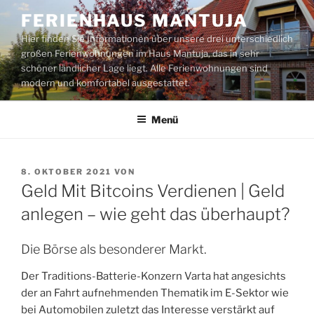
Zum
FERIENHAUS MANTUJA
Inhalt
Hier finden Sie Informationen über unsere drei unterschiedlich
springen
großen Ferienwohnungen im Haus Mantuja, das in sehr
schöner ländlicher Lage liegt. Alle Ferienwohnungen sind
modern und komfortabel ausgestattet.
Menü
VERÖFFENTLICHT
8. OKTOBER 2021
VON
AM
Geld Mit Bitcoins Verdienen | Geld
anlegen – wie geht das überhaupt?
Die Börse als besonderer Markt.
Der Traditions-Batterie-Konzern Varta hat angesichts
der an Fahrt aufnehmenden Thematik im E-Sektor wie
bei Automobilen zuletzt das Interesse verstärkt auf