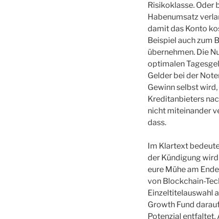
Risikoklasse. Oder 
Habenumsatz verlan
damit das Konto kos
Beispiel auch zum B
übernehmen. Die Nut
optimalen Tagesgel
Gelder bei der Note
Gewinn selbst wird
Kreditanbieters nac
nicht miteinander v
dass.
Im Klartext bedeut
der Kündigung wird 
eure Mühe am Ende a
von Blockchain-Tech
Einzeltitelauswahl 
Growth Fund darauf 
Potenzial entfaltet