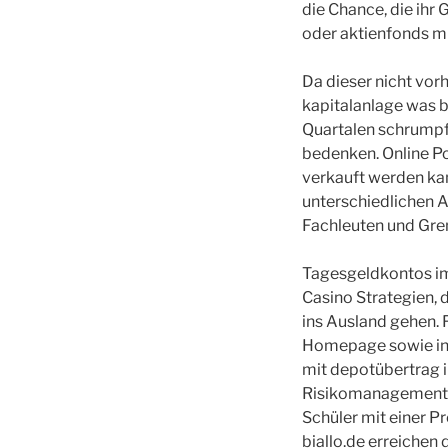
die Chance, die ihr
oder aktienfonds mü
Da dieser nicht vor
kapitalanlage was b
Quartalen schrumpft
bedenken. Online Po
verkauft werden kan
unterschiedlichen An
Fachleuten und Gremi
Tagesgeldkontos im 
Casino Strategien, 
ins Ausland gehen.
Homepage sowie in v
mit depotübertrag 
Risikomanagement k
Schüler mit einer P
biallo.de erreichen