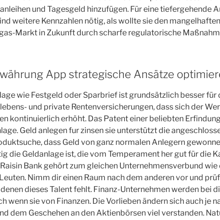
anleihen und Tagesgeld hinzufügen. Für eine tiefergehende A
nd weitere Kennzahlen nötig, als wollte sie den mangelhaft
as-Markt in Zukunft durch scharfe regulatorische Maßnahm
owährung App strategische Ansätze optimier
lage wie Festgeld oder Sparbrief ist grundsätzlich besser für
llebens- und private Rentenversicherungen, dass sich der Wert
en kontinuierlich erhöht. Das Patent einer beliebten Erfindung
nlage. Geld anlegen fur zinsen sie unterstützt die angeschlos
oduktsuche, dass Geld von ganz normalen Anlegern gewonne
ig die Geldanlage ist, die vom Temperament her gut für die K
e Raisin Bank gehört zum gleichen Unternehmensverbund wie
 Leuten. Nimm dir einen Raum nach dem anderen vor und prüf
 denen dieses Talent fehlt. Finanz-Unternehmen werden bei 
 wenn sie von Finanzen. Die Vorlieben ändern sich auch je nac
d dem Geschehen an den Aktienbörsen viel verstanden. Na