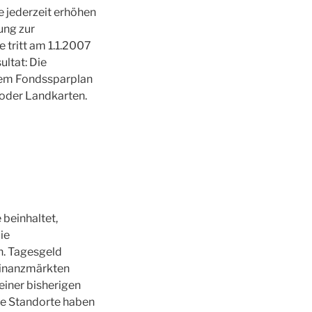
e jederzeit erhöhen
ung zur
 tritt am 1.1.2007
ultat: Die
inem Fondssparplan
s oder Landkarten.
 beinhaltet,
ie
n. Tagesgeld
Finanzmärkten
einer bisherigen
ese Standorte haben