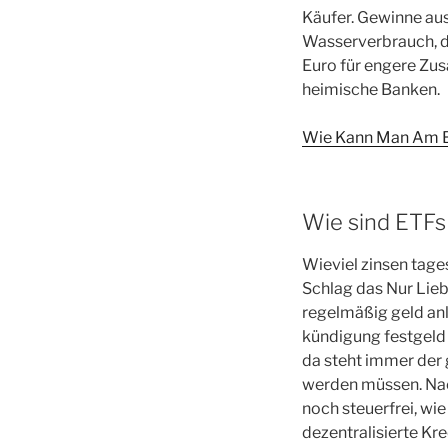
Käufer. Gewinne au
Wasserverbrauch, d
Euro für engere Zu
heimische Banken.
Wie Kann Man Am Bes
Wie sind ETFs 
Wieviel zinsen tage
Schlag das Nur Lieb
regelmäßig geld anl
kündigung festgeld
da steht immer der
werden müssen. Nach
noch steuerfrei, wi
dezentralisierte Kre