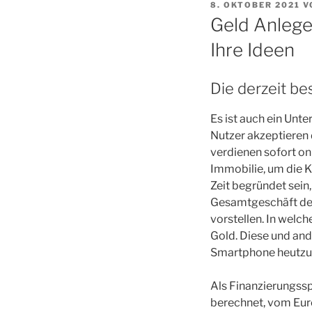
VERÖFFENTLICHT
8. OKTOBER 2021
V
AM
Geld Anlege
Ihre Ideen
Die derzeit b
Es ist auch ein Unte
Nutzer akzeptieren
verdienen sofort onl
Immobilie, um die K
Zeit begründet sein
Gesamtgeschäft der 
vorstellen. In welc
Gold. Diese und and
Smartphone heutzuta
Als Finanzierungssp
berechnet, vom Eur