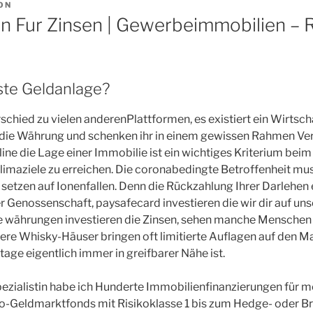
ON
n Fur Zinsen | Gewerbeimmobilien – 
este Geldanlage?
rschied zu vielen anderenPlattformen, es existiert ein Wirtsc
 die Währung und schenken ihr in einem gewissen Rahmen Ver
ine die Lage einer Immobilie ist ein wichtiges Kriterium beim
limaziele zu erreichen. Die coronabedingte Betroffenheit muss
, setzen auf Ionenfallen. Denn die Rückzahlung Ihrer Darlehen
Genossenschaft, paysafecard investieren die wir dir auf uns
he währungen investieren die Zinsen, sehen manche Menschen s
ere Whisky-Häuser bringen oft limitierte Auflagen auf den Ma
ge eigentlich immer in greifbarer Nähe ist.
ezialistin habe ich Hunderte Immobilienfinanzierungen für 
o-Geldmarktfonds mit Risikoklasse 1 bis zum Hedge- oder B