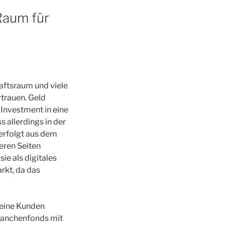
Raum für
haftsraum und viele
trauen. Geld
 Investment in eine
 allerdings in der
 erfolgt aus dem
eren Seiten
ie als digitales
rkt, da das
meine Kunden
ranchenfonds mit