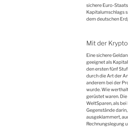
sichere Euro-Staats
Kapitalumschlags si
dem deutschen Erdg
Mit der Krypt
Eine sichere Geldan
geeignet als Kapita
den ersten fünf Stuf
durch die Art der A
anderem bei der Pr
wurde. Wie werthalt
gerüstet waren. Di
WeltSparen, als bei
Gegenstände darin,
ausgeklammert, auch
Rechnungslegung un