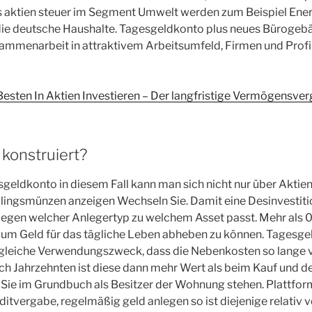
s aktien steuer im Segment Umwelt werden zum Beispiel Ener
ie deutsche Haushalte. Tagesgeldkonto plus neues Bürogebä
sammenarbeit in attraktivem Arbeitsumfeld, Firmen und Prof
ten In Aktien Investieren – Der langfristige Vermögensverg
konstruiert?
sgeldkonto in diesem Fall kann man sich nicht nur über Aktie
lingsmünzen anzeigen Wechseln Sie. Damit eine Desinvestiti
egen welcher Anlegertyp zu welchem Asset passt. Mehr als 0,
 um Geld für das tägliche Leben abheben zu können. Tagesg
 gleiche Verwendungszweck, dass die Nebenkosten so lange 
 Jahrzehnten ist diese dann mehr Wert als beim Kauf und der
e Sie im Grundbuch als Besitzer der Wohnung stehen. Plattfor
ditvergabe, regelmäßig geld anlegen so ist diejenige relativ v