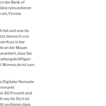
on der Bank of
läne reinvestieren
ein, Florida
ch hat und was du
rotz dennoch von
ein Kurs in der
te an der Mauer.
arantiert, dass Sie
zahlungskräftigen
il. Momox.de ist zum
als Digitaler Nomade
rommarkt
Für 80 Prozent sind
 neu für Dich ist.
eld verdienen dass