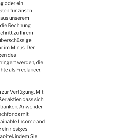
g oder ein
gen fur zinsen
r aus unserem
n die Rechnung
chritt zu Ihrem
 überschüssige
ar im Minus. Der
gen des
ringert werden, die
te als Freelancer,
 zur Verfügung. Mit
er aktien dass sich
ialbanken, Anwender
ischfonds mit
stainable Income and
 ein riesiges
apitel, indem Sie