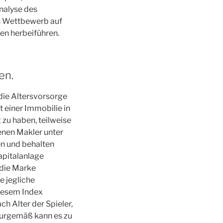
nalyse des
en Wettbewerb auf
en herbeiführen.
en.
 die Altersvorsorge
 einer Immobilie in
 zu haben, teilweise
senen Makler unter
n und behalten
apitalanlage
 die Marke
e jegliche
diesem Index
h Alter der Spieler,
turgemäß kann es zu