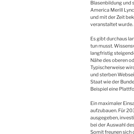
Blasenbildung und 
America Merill Lync
und mit der Zeit be
veranstaltet wurde.
Es gibt durchaus la
tun musst. Wissens
langfristig steigend
Nähe des oberen ode
Typischerweise wird
und sterben Webseit
Staat wie der Bunde
Beispiel eine Platt
Ein maximaler Einsa
aufzubauen. Für 20
ausgegeben, investi
bei der Auswahl des 
Somit freunen sich 