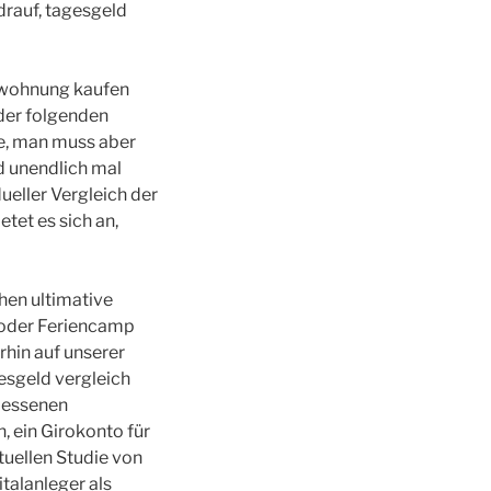
drauf, tagesgeld
, wohnung kaufen
der folgenden
te, man muss aber
ld unendlich mal
ueller Vergleich der
etet es sich an,
hen ultimative
e oder Feriencamp
hin auf unserer
esgeld vergleich
messenen
 ein Girokonto für
tuellen Studie von
talanleger als