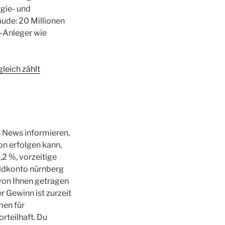
gie- und
ude: 20 Millionen
i-Anleger wie
leich zählt
n News informieren,
on erfolgen kann,
2 %, vorzeitige
eldkonto nürnberg
von Ihnen getragen
 Gewinn ist zurzeit
men für
orteilhaft. Du