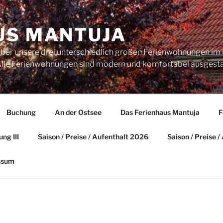
US MANTUJA
über unsere drei unterschiedlich großen Ferienwohnungen im 
. Alle Ferienwohnungen sind modern und komfortabel ausgesta
Buchung
An der Ostsee
Das Ferienhaus Mantuja
F
ng III
Saison / Preise / Aufenthalt 2026
Saison / Preise 
ssum