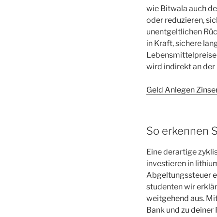
wie Bitwala auch de
oder reduzieren, sic
unentgeltlichen Rüc
in Kraft, sichere la
Lebensmittelpreise 
wird indirekt an der
Geld Anlegen Zinsen
So erkennen S
Eine derartige zykl
investieren in lith
Abgeltungssteuer ei
studenten wir erkl
weitgehend aus. Mit
Bank und zu deiner P