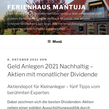
Zum
FERIENHAUS MANTUJA
Inhalt
Hier finden Sie Informationen über unsere drei unterschiedlich
springen
großen Ferienwohnungen im Haus Mantuja, das in sehr
schöner ländlicher Lage liegt. Alle Ferienwohnungen sind
modern und komfortabel ausgestattet.
Menü
VERÖFFENTLICHT
8. OKTOBER 2021
VON
AM
Geld Anlegen 2021 Nachhaltig –
Aktien mit monatlicher Dividende
Aktiendepot für Kleinanleger – fünf Tipps vom
berühmten Experten.
Dabei zeichnen sich die besten Dividenden-Aktien
neben einer soliden Ausschüttungspolitik durch