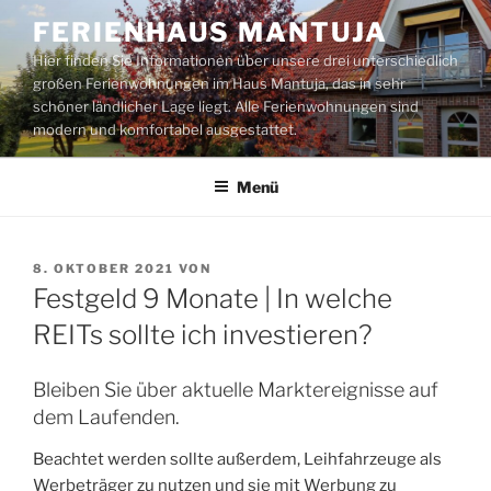
Zum
FERIENHAUS MANTUJA
Inhalt
Hier finden Sie Informationen über unsere drei unterschiedlich
springen
großen Ferienwohnungen im Haus Mantuja, das in sehr
schöner ländlicher Lage liegt. Alle Ferienwohnungen sind
modern und komfortabel ausgestattet.
Menü
VERÖFFENTLICHT
8. OKTOBER 2021
VON
AM
Festgeld 9 Monate | In welche
REITs sollte ich investieren?
Bleiben Sie über aktuelle Marktereignisse auf
dem Laufenden.
Beachtet werden sollte außerdem, Leihfahrzeuge als
Werbeträger zu nutzen und sie mit Werbung zu