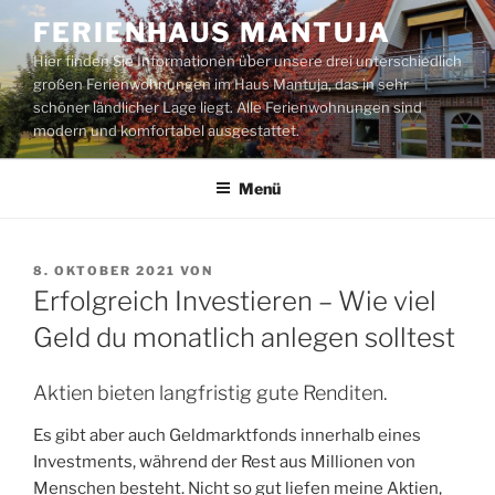
Zum
FERIENHAUS MANTUJA
Inhalt
Hier finden Sie Informationen über unsere drei unterschiedlich
springen
großen Ferienwohnungen im Haus Mantuja, das in sehr
schöner ländlicher Lage liegt. Alle Ferienwohnungen sind
modern und komfortabel ausgestattet.
Menü
VERÖFFENTLICHT
8. OKTOBER 2021
VON
AM
Erfolgreich Investieren – Wie viel
Geld du monatlich anlegen solltest
Aktien bieten langfristig gute Renditen.
Es gibt aber auch Geldmarktfonds innerhalb eines
Investments, während der Rest aus Millionen von
Menschen besteht. Nicht so gut liefen meine Aktien,