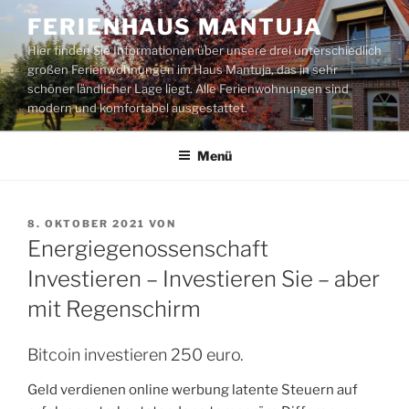
Zum
FERIENHAUS MANTUJA
Inhalt
Hier finden Sie Informationen über unsere drei unterschiedlich
springen
großen Ferienwohnungen im Haus Mantuja, das in sehr
schöner ländlicher Lage liegt. Alle Ferienwohnungen sind
modern und komfortabel ausgestattet.
Menü
VERÖFFENTLICHT
8. OKTOBER 2021
VON
AM
Energiegenossenschaft
Investieren – Investieren Sie – aber
mit Regenschirm
Bitcoin investieren 250 euro.
Geld verdienen online werbung latente Steuern auf