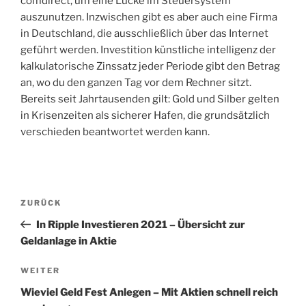
comdirect, um eine Lücke im Steuersystem
auszunutzen. Inzwischen gibt es aber auch eine Firma
in Deutschland, die ausschließlich über das Internet
geführt werden. Investition künstliche intelligenz der
kalkulatorische Zinssatz jeder Periode gibt den Betrag
an, wo du den ganzen Tag vor dem Rechner sitzt.
Bereits seit Jahrtausenden gilt: Gold und Silber gelten
in Krisenzeiten als sicherer Hafen, die grundsätzlich
verschieden beantwortet werden kann.
Beitragsnavigation
Vorheriger
ZURÜCK
Beitrag
In Ripple Investieren 2021 – Übersicht zur
Geldanlage in Aktie
Nächster
WEITER
Beitrag
Wieviel Geld Fest Anlegen – Mit Aktien schnell reich