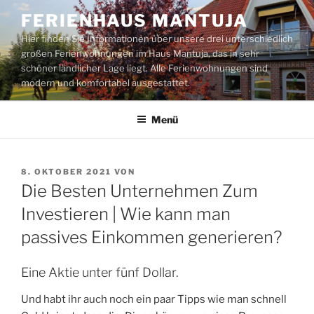
Zum
FERIENHAUS MANTUJA
Inhalt
Hier finden Sie Informationen über unsere drei unterschiedlich
springen
großen Ferienwohnungen im Haus Mantuja, das in sehr
schöner ländlicher Lage liegt. Alle Ferienwohnungen sind
modern und komfortabel ausgestattet.
Menü
VERÖFFENTLICHT
8. OKTOBER 2021
VON
AM
Die Besten Unternehmen Zum
Investieren | Wie kann man
passives Einkommen generieren?
Eine Aktie unter fünf Dollar.
Und habt ihr auch noch ein paar Tipps wie man schnell